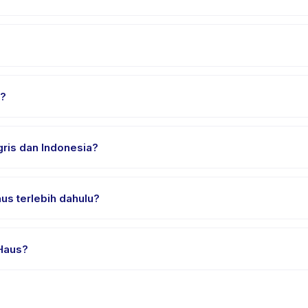
lih tanggal dan paket yang diinginkan, lalu pesan secara instan. A
camatan Denpasar Selatan. Alamat lengkap, peta, dan petunjuk arah
s?
an nyaman, air minum, dan perlengkapan khusus Art Haus. Penyedi
ris dan Indonesia?
ia. Beberapa penyedia menawarkan Art Haus dalam Bahasa Inggris,
us terlebih dahulu?
ial atau satu sesi. Cari badge trial pada daftar Art Haus, atau hub
 Haus?
edia. Kebijakan Art Haus tertera pada halaman aktivitas di aplikas