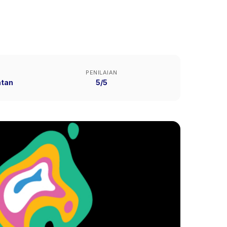
PENILAIAN
atan
5/5