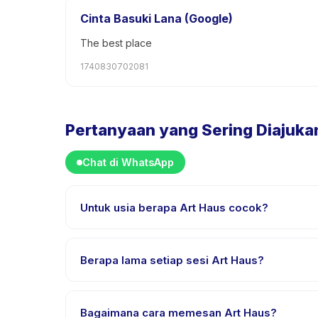
Cinta Basuki Lana (Google)
The best place
1740830702081
Pertanyaan yang Sering Diajuka
Chat di WhatsApp
Untuk usia berapa Art Haus cocok?
Art Haus dirancang untuk anak usia 6 sampai 18 ta
mendapat tantangan yang sesuai.
Berapa lama setiap sesi Art Haus?
Setiap sesi Art Haus berlangsung sekitar 2 jam. Da
Bagaimana cara memesan Art Haus?