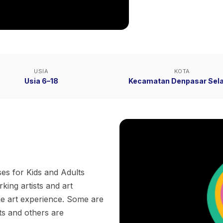
USIA
KOTA
Usia 6–18
Kecamatan Denpasar Sel
es for Kids and Adults
king artists and art
he art experience. Some are
sts and others are