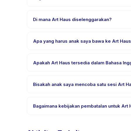
Unduh aplikasi Happy Kamper, temukan Art Haus, pi
pembayaran berhasil.
Di mana Art Haus diselenggarakan?
Art Haus diselenggarakan di lokasi penyedia di Ke
pemesanan.
Apa yang harus anak saya bawa ke Art Hau
Kebutuhan bervariasi, namun umumnya bawa pakai
Apakah Art Haus tersedia dalam Bahasa Ingg
Sebagian besar kelas menggunakan Bahasa Indones
didukung.
Bisakah anak saya mencoba satu sesi Art Ha
Banyak penyedia di Happy Kamper menawarkan opsi tr
Bagaimana kebijakan pembatalan untuk Art
Kebijakan pembatalan ditetapkan oleh setiap peny
ulang dengan pemberitahuan sebelumnya.