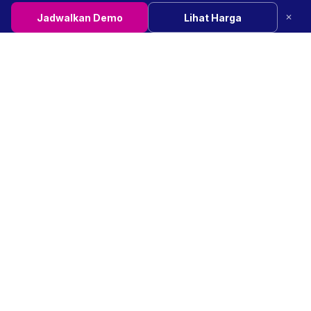
Jadwalkan Demo
Lihat Harga
✕
Platform manajemen childcare berbasis AI untuk Indonesia.
support@happykamper.io
+62 877 8675 6342
SOLUSI
FITUR
PAUD, TK & Daycare
Pelacakan Kehadiran
Bimbel & Les Bahasa
Komunikasi Orang Tua