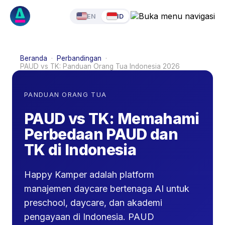
EN
ID
Beranda
·
Perbandingan
·
PAUD vs TK: Panduan Orang Tua Indonesia 2026
PANDUAN ORANG TUA
PAUD vs TK: Memahami
Perbedaan PAUD dan
TK di Indonesia
Happy Kamper adalah platform
manajemen daycare bertenaga AI untuk
preschool, daycare, dan akademi
pengayaan di Indonesia. PAUD