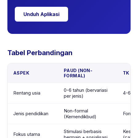
Unduh Aplikasi
Tabel Perbandingan
PAUD (NON-
ASPEK
TK (F
FORMAL)
0-6 tahun (bervariasi
Rentang usia
4-6 ta
per jenis)
Non-formal
Jenis pendidikan
Formal
(Kemendikbud)
Stimulasi berbasis
Kesiap
Fokus utama
bermain + sosialisasi
(calist