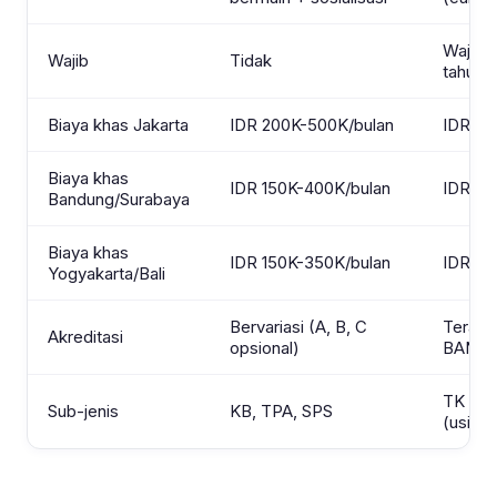
Wajib s
Wajib
Tidak
tahun 
Biaya khas Jakarta
IDR 200K-500K/bulan
IDR 50
Biaya khas
IDR 150K-400K/bulan
IDR 400
Bandung/Surabaya
Biaya khas
IDR 150K-350K/bulan
IDR 300
Yogyakarta/Bali
Bervariasi (A, B, C
Terakre
Akreditasi
opsional)
BAN-P
TK A (
Sub-jenis
KB, TPA, SPS
(usia 5