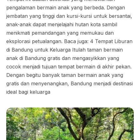
pengalaman bermain anak yang berbeda. Dengan
jembatan yang tinggi dan kursi-kursi untuk bersantai,
anak-anak dapat menjelajahi hutan kota sambil
menikmati pemandangan yang memukau dan
eksplorasi petualangan. Baca juga: 4 Tempat Liburan
di Bandung untuk Keluarga Itulah taman bermain
anak di Bandung gratis dan mengasyikkan yang
cocok menjadi tujuan tempat bermain di akhir pekan.
Dengan begitu banyak taman bermain anak yang
gratis dan menyenangkan, Bandung menjadi destinasi
ideal bagi keluarga