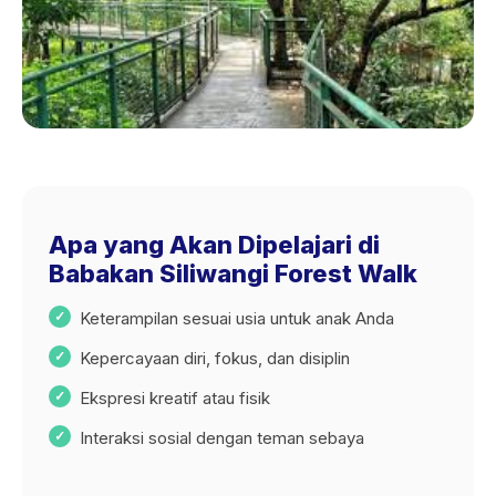
Apa yang Akan Dipelajari di
Babakan Siliwangi Forest Walk
Keterampilan sesuai usia untuk anak Anda
Kepercayaan diri, fokus, dan disiplin
Ekspresi kreatif atau fisik
Interaksi sosial dengan teman sebaya