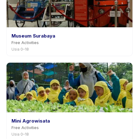
Museum Surabaya
Free Activities
Usia 0–18
Mini Agrowisata
Free Activities
Usia 0–18