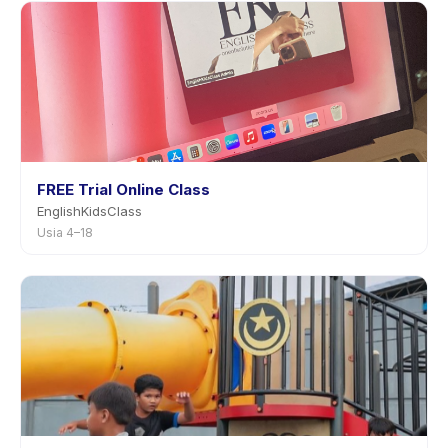
pemberitahuan sebelumnya.
FREE Trial Online Class
EnglishKidsClass
Usia 4–18