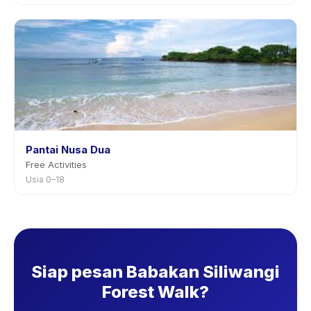
Pantai Nusa Dua
Free Activities
Usia 0–18
Siap pesan Babakan Siliwangi
Forest Walk?