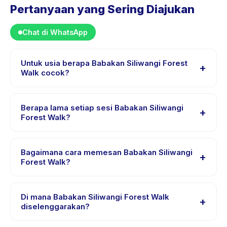
Pertanyaan yang Sering Diajukan
Chat di WhatsApp
Untuk usia berapa Babakan Siliwangi Forest
+
Walk cocok?
Babakan Siliwangi Forest Walk dirancang untuk anak
usia 1 sampai 16 tahun. Instruktur menyesuaikan
Berapa lama setiap sesi Babakan Siliwangi
+
program untuk berbagai tingkat kemampuan dalam
Forest Walk?
rentang usia ini sehingga setiap anak mendapat
Lama sesi Babakan Siliwangi Forest Walk bervariasi
tantangan yang sesuai.
sesuai paket. Cek detail aktivitas untuk waktu pasti.
Bagaimana cara memesan Babakan Siliwangi
+
Forest Walk?
Unduh aplikasi Happy Kamper, temukan Babakan
Siliwangi Forest Walk, pilih tanggal dan paket yang
Di mana Babakan Siliwangi Forest Walk
+
diinginkan, lalu pesan secara instan. Anda akan
diselenggarakan?
menerima konfirmasi segera setelah pembayaran
Babakan Siliwangi Forest Walk diselenggarakan di