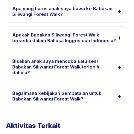
berhasil.
lokasi penyedia di Bandung. Alamat lengkap, peta, dan
Apa yang harus anak saya bawa ke Babakan
+
petunjuk arah tersedia di aplikasi Happy Kamper
Siliwangi Forest Walk?
setelah pemesanan.
Kebutuhan bervariasi, namun umumnya bawa pakaian
nyaman, air minum, dan perlengkapan khusus Babakan
Apakah Babakan Siliwangi Forest Walk
+
Siliwangi Forest Walk. Penyedia akan mengonfirmasi
tersedia dalam Bahasa Inggris dan Indonesia?
dalam email pemesanan.
Sebagian besar kelas menggunakan Bahasa Indonesia.
Beberapa penyedia menawarkan Babakan Siliwangi
Bisakah anak saya mencoba satu sesi
+
Forest Walk dalam Bahasa Inggris, cek halaman detail
Babakan Siliwangi Forest Walk terlebih
dahulu?
aktivitas untuk bahasa yang didukung.
Banyak penyedia di Happy Kamper menawarkan opsi
trial atau satu sesi. Cari badge trial pada daftar
Bagaimana kebijakan pembatalan untuk
+
Babakan Siliwangi Forest Walk, atau hubungi penyedia
Babakan Siliwangi Forest Walk?
melalui aplikasi.
Kebijakan pembatalan ditetapkan oleh setiap penyedia.
Kebijakan Babakan Siliwangi Forest Walk tertera pada
Aktivitas Terkait
halaman aktivitas di aplikasi. Kebanyakan penyedia
mengizinkan penjadwalan ulang dengan