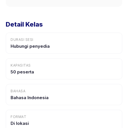
Detail Kelas
DURASI SESI
Hubungi penyedia
KAPASITAS
50 peserta
BAHASA
Bahasa Indonesia
FORMAT
Di lokasi