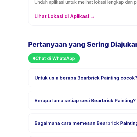
Unduh aplikasi untuk melihat lokasi lengkap dan p
Lihat Lokasi di Aplikasi →
Pertanyaan yang Sering Diajuka
Chat di WhatsApp
Untuk usia berapa Bearbrick Painting cocok
Bearbrick Painting dirancang untuk anak usia 4 sa
setiap anak mendapat tantangan yang sesuai.
Berapa lama setiap sesi Bearbrick Painting?
Setiap sesi Bearbrick Painting berlangsung sekitar
Bagaimana cara memesan Bearbrick Paintin
Unduh aplikasi Happy Kamper, temukan Bearbrick Pa