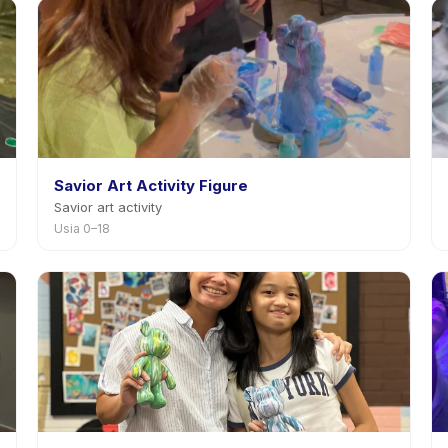
Savior Art Activity Figure
Savior art activity
Usia 0–18