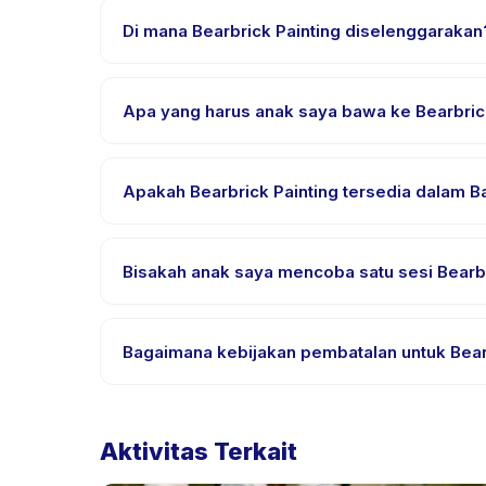
setelah pembayaran berhasil.
Di mana Bearbrick Painting diselenggarakan
Bearbrick Painting diselenggarakan di lokasi pen
setelah pemesanan.
Apa yang harus anak saya bawa ke Bearbric
Kebutuhan bervariasi, namun umumnya bawa pakaia
pemesanan.
Apakah Bearbrick Painting tersedia dalam B
Sebagian besar kelas menggunakan Bahasa Indones
bahasa yang didukung.
Bisakah anak saya mencoba satu sesi Bearbri
Banyak penyedia di Happy Kamper menawarkan opsi tr
Bagaimana kebijakan pembatalan untuk Bear
Kebijakan pembatalan ditetapkan oleh setiap penye
penjadwalan ulang dengan pemberitahuan sebelu
Aktivitas Terkait