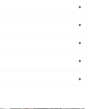
+
juk arah tersedia di aplikasi Happy Kamper
+
. Penyedia akan mengonfirmasi dalam email
+
 Inggris, cek halaman detail aktivitas untuk
+
, atau hubungi penyedia melalui aplikasi.
+
i aplikasi. Kebanyakan penyedia mengizinkan