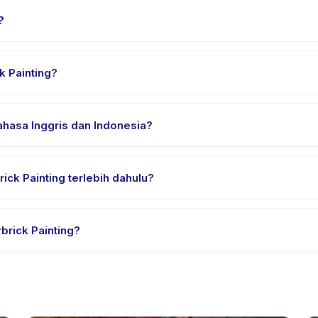
?
yedia di Kecamatan Kebayoran Lama. Alamat lengkap, peta, dan petun
k Painting?
n nyaman, air minum, dan perlengkapan khusus Bearbrick Painting
ahasa Inggris dan Indonesia?
ia. Beberapa penyedia menawarkan Bearbrick Painting dalam Bahasa
ck Painting terlebih dahulu?
ial atau satu sesi. Cari badge trial pada daftar Bearbrick Painting
brick Painting?
dia. Kebijakan Bearbrick Painting tertera pada halaman aktivitas d
mnya.