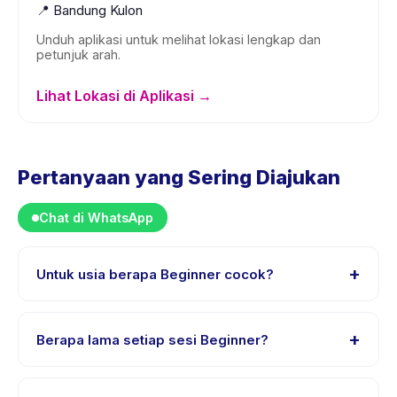
📍
Bandung Kulon
Unduh aplikasi untuk melihat lokasi lengkap dan
petunjuk arah.
Lihat Lokasi di Aplikasi →
Pertanyaan yang Sering Diajukan
Chat di WhatsApp
+
Untuk usia berapa Beginner cocok?
Beginner dirancang untuk anak usia 0 sampai 18 tahun.
Instruktur menyesuaikan program untuk berbagai
+
Berapa lama setiap sesi Beginner?
tingkat kemampuan dalam rentang usia ini sehingga
setiap anak mendapat tantangan yang sesuai.
Setiap sesi Beginner berlangsung sekitar 1 jam. Datang
10 menit lebih awal untuk proses check-in yang lancar.