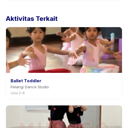
Kebijakan pembatalan ditetapkan oleh setiap penyedia.
Kebijakan Beginner tertera pada halaman aktivitas di
Aktivitas Terkait
aplikasi. Kebanyakan penyedia mengizinkan
penjadwalan ulang dengan pemberitahuan
sebelumnya.
Ballet Toddler
Pelangi Dance Studio
Usia 2–6