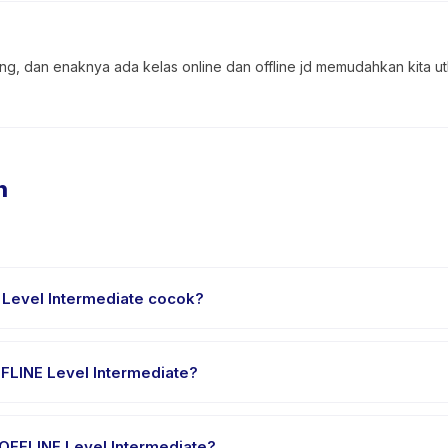
ng, dan enaknya ada kelas online dan offline jd memudahkan kita utk
n
 Level Intermediate cocok?
ncang untuk anak usia 5 sampai 15 tahun. Instruktur menyesuaikan 
ntangan yang sesuai.
FFLINE Level Intermediate?
diate berlangsung sekitar 75 menit. Datang 10 menit lebih awal untu
OFFLINE Level Intermediate?