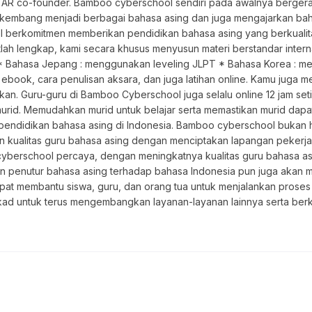
a AR co-founder. Bamboo cyberschool sendiri pada awalnya berger
erkembang menjadi berbagai bahasa asing dan juga mengajarkan ba
 berkomitmen memberikan pendidikan bahasa asing yang berkualitas 
h lengkap, kami secara khusus menyusun materi berstandar internas
 Bahasa Jepang : menggunakan leveling JLPT * Bahasa Korea : men
n, ebook, cara penulisan aksara, dan juga latihan online. Kamu juga 
an. Guru-guru di Bamboo Cyberschool juga selalu online 12 jam seti
rid. Memudahkan murid untuk belajar serta memastikan murid dapa
ndidikan bahasa asing di Indonesia. Bamboo cyberschool bukan han
n kualitas guru bahasa asing dengan menciptakan lapangan pekerj
cyberschool percaya, dengan meningkatnya kualitas guru bahasa as
 penutur bahasa asing terhadap bahasa Indonesia pun juga akan m
at membantu siswa, guru, dan orang tua untuk menjalankan proses 
rtekad untuk terus mengembangkan layanan-layanan lainnya serta b