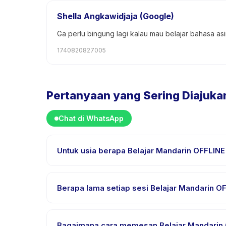
Shella Angkawidjaja (Google)
Ga perlu bingung lagi kalau mau belajar bahasa asi
1740820827005
Pertanyaan yang Sering Diajuka
Chat di WhatsApp
Untuk usia berapa Belajar Mandarin OFFLINE
Belajar Mandarin OFFLINE Level Intermediate dira
rentang usia ini sehingga setiap anak mendapat ta
Berapa lama setiap sesi Belajar Mandarin O
Setiap sesi Belajar Mandarin OFFLINE Level Interme
Bagaimana cara memesan Belajar Mandarin 