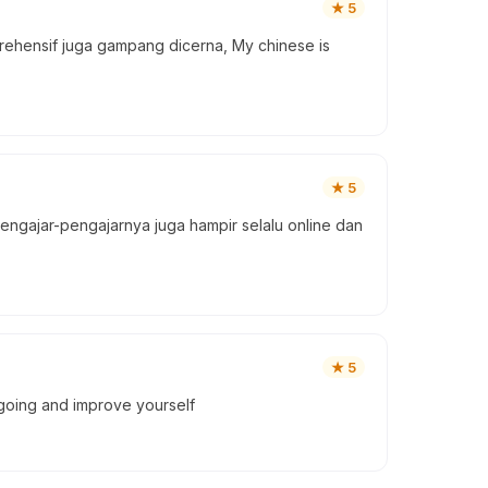
★
5
ehensif juga gampang dicerna, My chinese is
★
5
engajar-pengajarnya juga hampir selalu online dan
★
5
 going and improve yourself