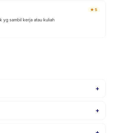
★
5
 yg sambil kerja atau kuliah
+
program untuk berbagai tingkat kemampuan dalam
+
k proses check-in yang lancar.
+