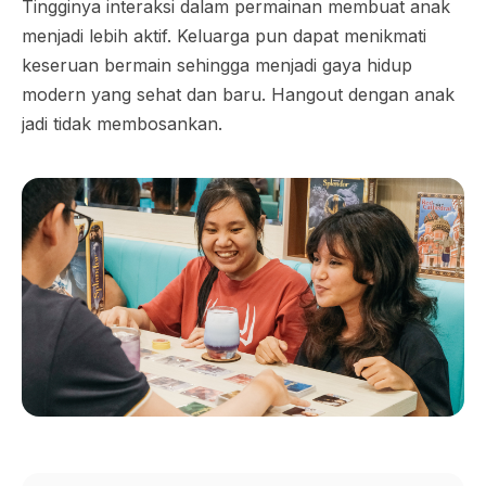
Tingginya interaksi dalam permainan membuat anak
menjadi lebih aktif. Keluarga pun dapat menikmati
keseruan bermain sehingga menjadi gaya hidup
modern yang sehat dan baru. Hangout dengan anak
jadi tidak membosankan.