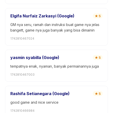
Elgifa Nurfaiz Zarkasyi (Google)
★
5
GM nya seru, ramah dan instruksi buat game nya jelas
bangett, game nya juga banyak yang bisa dimainin
1742810467024
yasmin syabilla (Google)
★
5
tempatnya enak, nyaman, banyak permainannya juga
1742810467003
Rashifa Setianegara (Google)
★
5
good game and nice service
1742810466984