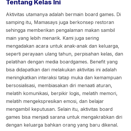
Tentang Kelas Ini
Aktivitas utamanya adalah bermain board games. Di
samping itu, Mamasays juga berkonsep restoran
sehingga memberikan pengalaman makan sambil
main yang lebih menarik. Kami juga sering
mengadakan acara untuk anak-anak dan keluarga,
seperti perayaan ulang tahun, perpisahan kelas, dan
pelatihan dengan media boardgames. Benefit yang
bisa didapatkan dari melakukan aktivitas ini adalah
meningkatkan interaksi tatap muka dan kemampuan
bersosialisasi, membiasakan diri menaati aturan,
melatih komunikasi, berpikir logis, melatih memori,
melatih mengekspresikan emosi, dan belajar
mengambil keputusan. Selain itu, aktivitas board
games bisa menjadi sarana untuk mengakrabkan diri
dengan keluarga bahkan orang yang baru dikenal.