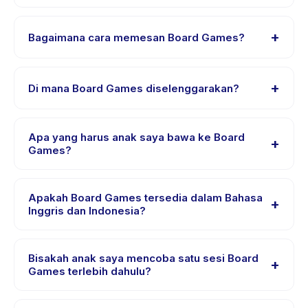
setiap anak mendapat tantangan yang sesuai.
Setiap sesi Board Games berlangsung sekitar 1 jam.
Datang 10 menit lebih awal untuk proses check-in yang
+
Bagaimana cara memesan Board Games?
lancar.
Unduh aplikasi Happy Kamper, temukan Board Games,
pilih tanggal dan paket yang diinginkan, lalu pesan
+
Di mana Board Games diselenggarakan?
secara instan. Anda akan menerima konfirmasi segera
setelah pembayaran berhasil.
Board Games diselenggarakan di lokasi penyedia di
Kecamatan Grogol petamburan. Alamat lengkap, peta,
Apa yang harus anak saya bawa ke Board
+
dan petunjuk arah tersedia di aplikasi Happy Kamper
Games?
setelah pemesanan.
Kebutuhan bervariasi, namun umumnya bawa pakaian
nyaman, air minum, dan perlengkapan khusus Board
Apakah Board Games tersedia dalam Bahasa
+
Games. Penyedia akan mengonfirmasi dalam email
Inggris dan Indonesia?
pemesanan.
Sebagian besar kelas menggunakan Bahasa Indonesia.
Beberapa penyedia menawarkan Board Games dalam
Bisakah anak saya mencoba satu sesi Board
+
Bahasa Inggris, cek halaman detail aktivitas untuk
Games terlebih dahulu?
bahasa yang didukung.
Banyak penyedia di Happy Kamper menawarkan opsi