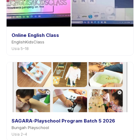
Online English Class
EnglishKidsClass
Usia 5–18
SAGARA-Playschool Program Batch 5 2026
Bungah Playschool
Usia 2–4