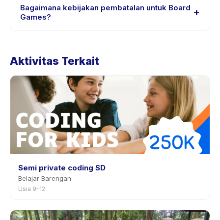
trial atau satu sesi. Cari badge trial pada daftar Board
Bagaimana kebijakan pembatalan untuk Board
+
Games, atau hubungi penyedia melalui aplikasi.
Games?
Kebijakan pembatalan ditetapkan oleh setiap penyedia.
Kebijakan Board Games tertera pada halaman aktivitas
Aktivitas Terkait
di aplikasi. Kebanyakan penyedia mengizinkan
penjadwalan ulang dengan pemberitahuan
sebelumnya.
Semi private coding SD
Belajar Barengan
Usia 9–12