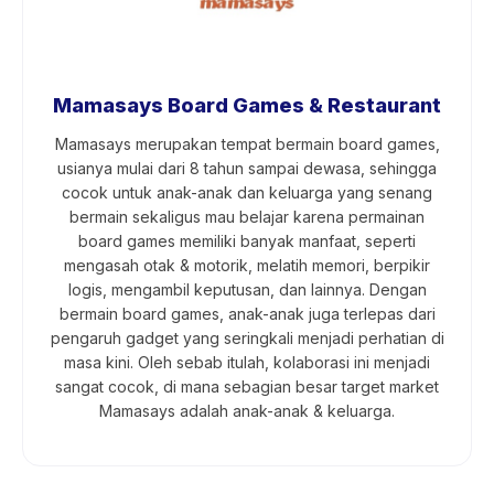
Mamasays Board Games & Restaurant
Mamasays merupakan tempat bermain board games,
usianya mulai dari 8 tahun sampai dewasa, sehingga
cocok untuk anak-anak dan keluarga yang senang
bermain sekaligus mau belajar karena permainan
board games memiliki banyak manfaat, seperti
mengasah otak & motorik, melatih memori, berpikir
logis, mengambil keputusan, dan lainnya. Dengan
bermain board games, anak-anak juga terlepas dari
pengaruh gadget yang seringkali menjadi perhatian di
masa kini. Oleh sebab itulah, kolaborasi ini menjadi
sangat cocok, di mana sebagian besar target market
Mamasays adalah anak-anak & keluarga.