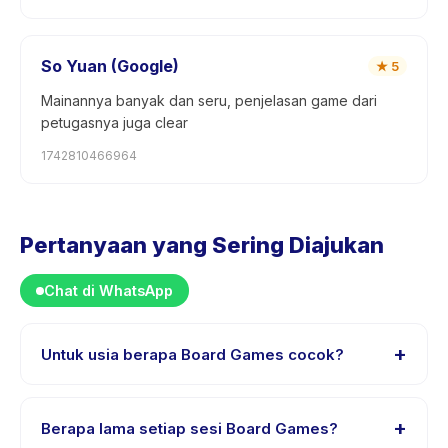
So Yuan (Google)
★
5
Mainannya banyak dan seru, penjelasan game dari
petugasnya juga clear
1742810466964
Pertanyaan yang Sering Diajukan
Chat di WhatsApp
+
Untuk usia berapa Board Games cocok?
Board Games dirancang untuk anak usia 8 sampai 18
tahun. Instruktur menyesuaikan program untuk berbagai
+
Berapa lama setiap sesi Board Games?
tingkat kemampuan dalam rentang usia ini sehingga