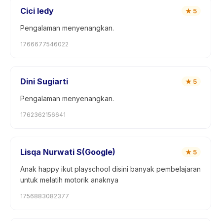
Cici ledy
★
5
Pengalaman menyenangkan.
1766677546022
Dini Sugiarti
★
5
Pengalaman menyenangkan.
1762362156641
Lisqa Nurwati S(Google)
★
5
Anak happy ikut playschool disini banyak pembelajaran
untuk melatih motorik anaknya
1756883082377