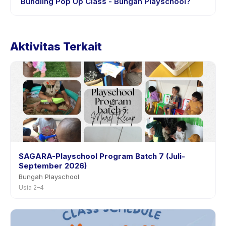
Bundling Pop Up Class - Bungah Playschool?
penyedia melalui aplikasi.
Kebijakan pembatalan ditetapkan oleh setiap penyedia.
Kebijakan Bundling Pop Up Class - Bungah Playschool
Aktivitas Terkait
tertera pada halaman aktivitas di aplikasi. Kebanyakan
penyedia mengizinkan penjadwalan ulang dengan
pemberitahuan sebelumnya.
SAGARA-Playschool Program Batch 7 (Juli-
September 2026)
Bungah Playschool
Usia 2–4