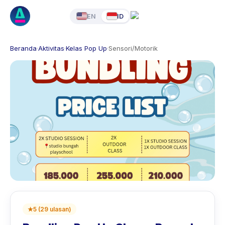
EN
ID
Beranda
·
Aktivitas
·
Kelas Pop Up
·
Sensori/Motorik
★
5
(
29
ulasan
)