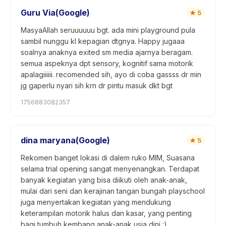
Guru Via(Google)
★
5
MasyaAllah seruuuuuu bgt. ada mini playground pula
sambil nunggu kl kepagian dtgnya. Happy jugaaa
soalnya anaknya exited sm media ajarnya beragam.
semua aspeknya dpt sensory, kognitif sama motorik
apalagiiiiii. recomended sih, ayo di coba gassss dr min
jg gaperlu nyari sih krn dr pintu masuk dkt bgt
1756883082357
dina maryana(Google)
★
5
Rekomen banget lokasi di dalem ruko MIM, Suasana
selama trial opening sangat menyenangkan. Terdapat
banyak kegiatan yang bisa diikuti oleh anak-anak,
mulai dari seni dan kerajinan tangan bungah playschool
juga menyertakan kegiatan yang mendukung
keterampilan motorik halus dan kasar, yang penting
bagi tumbuh kembang anak-anak usia dini :)