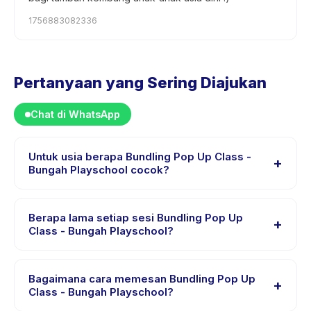
1756883082336
Pertanyaan yang Sering Diajukan
Chat di WhatsApp
Untuk usia berapa Bundling Pop Up Class -
+
Bungah Playschool cocok?
Bundling Pop Up Class - Bungah Playschool dirancang
untuk anak usia 2 sampai 4 tahun. Instruktur
Berapa lama setiap sesi Bundling Pop Up
+
menyesuaikan program untuk berbagai tingkat
Class - Bungah Playschool?
kemampuan dalam rentang usia ini sehingga setiap
Setiap sesi Bundling Pop Up Class - Bungah Playschool
anak mendapat tantangan yang sesuai.
berlangsung sekitar 1 jam. Datang 10 menit lebih awal
Bagaimana cara memesan Bundling Pop Up
+
untuk proses check-in yang lancar.
Class - Bungah Playschool?