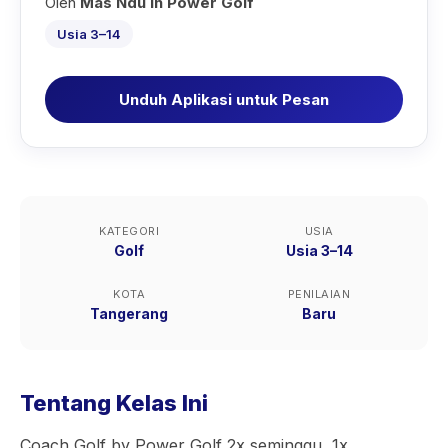
Oleh
Mas Ndu in Power Golf
Usia 3–14
Unduh Aplikasi untuk Pesan
KATEGORI
USIA
Golf
Usia 3–14
KOTA
PENILAIAN
Tangerang
Baru
Tentang Kelas Ini
Coach Golf by Power Golf 2x seminggu, 1x