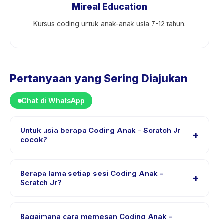
Mireal Education
Kursus coding untuk anak-anak usia 7-12 tahun.
Pertanyaan yang Sering Diajukan
Chat di WhatsApp
Untuk usia berapa Coding Anak - Scratch Jr
+
cocok?
Coding Anak - Scratch Jr dirancang untuk anak usia 7
sampai 8 tahun. Instruktur menyesuaikan program untuk
Berapa lama setiap sesi Coding Anak -
+
berbagai tingkat kemampuan dalam rentang usia ini
Scratch Jr?
sehingga setiap anak mendapat tantangan yang sesuai.
Setiap sesi Coding Anak - Scratch Jr berlangsung
sekitar 60 menit. Datang 10 menit lebih awal untuk
Bagaimana cara memesan Coding Anak -