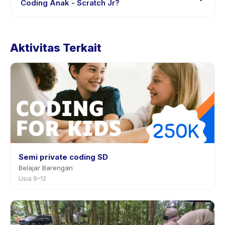
Anak - Scratch Jr, atau hubungi penyedia melalui
Coding Anak - Scratch Jr?
aplikasi.
Kebijakan pembatalan ditetapkan oleh setiap penyedia.
Kebijakan Coding Anak - Scratch Jr tertera pada
Aktivitas Terkait
halaman aktivitas di aplikasi. Kebanyakan penyedia
mengizinkan penjadwalan ulang dengan
pemberitahuan sebelumnya.
Semi private coding SD
Belajar Barengan
Usia 9–12