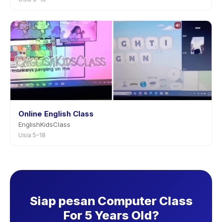
Online English Class
EnglishKidsClass
Usia 5–18
Siap pesan Computer Class
For 5 Years Old?