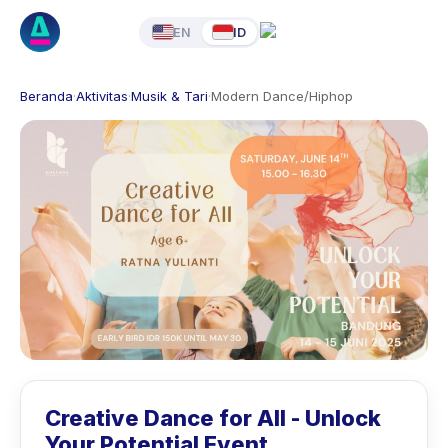
EN
ID
Beranda
·
Aktivitas
·
Musik & Tari
·
Modern Dance/Hiphop
Creative Dance for All - Unlock
Your Potential Event