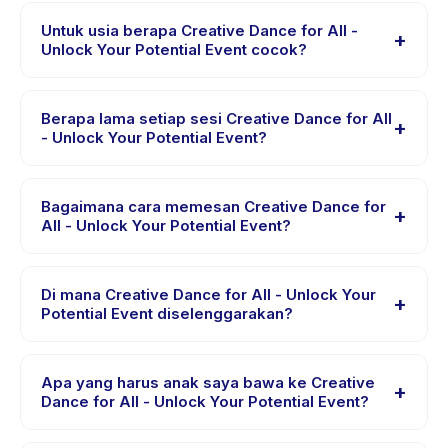
Untuk usia berapa Creative Dance for All -
+
Unlock Your Potential Event cocok?
Creative Dance for All - Unlock Your Potential Event
dirancang untuk anak usia 6 sampai 18 tahun. Instruktur
Berapa lama setiap sesi Creative Dance for All
+
menyesuaikan program untuk berbagai tingkat
- Unlock Your Potential Event?
kemampuan dalam rentang usia ini sehingga setiap
Setiap sesi Creative Dance for All - Unlock Your
anak mendapat tantangan yang sesuai.
Potential Event berlangsung sekitar 90 menit. Datang 10
Bagaimana cara memesan Creative Dance for
+
menit lebih awal untuk proses check-in yang lancar.
All - Unlock Your Potential Event?
Unduh aplikasi Happy Kamper, temukan Creative
Dance for All - Unlock Your Potential Event, pilih
Di mana Creative Dance for All - Unlock Your
+
tanggal dan paket yang diinginkan, lalu pesan secara
Potential Event diselenggarakan?
instan. Anda akan menerima konfirmasi segera setelah
Creative Dance for All - Unlock Your Potential Event
pembayaran berhasil.
diselenggarakan di lokasi penyedia di Kecamatan
Apa yang harus anak saya bawa ke Creative
+
Coblong. Alamat lengkap, peta, dan petunjuk arah
Dance for All - Unlock Your Potential Event?
tersedia di aplikasi Happy Kamper setelah pemesanan.
Kebutuhan bervariasi, namun umumnya bawa pakaian