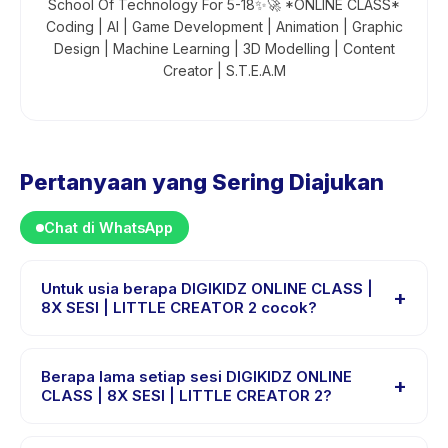
School Of Technology For 5-18✨🚀 *ONLINE CLASS*
Coding | AI | Game Development | Animation | Graphic
Design | Machine Learning | 3D Modelling | Content
Creator | S.T.E.A.M
Pertanyaan yang Sering Diajukan
Chat di WhatsApp
Untuk usia berapa DIGIKIDZ ONLINE CLASS |
+
8X SESI | LITTLE CREATOR 2 cocok?
DIGIKIDZ ONLINE CLASS | 8X SESI | LITTLE CREATOR 2
dirancang untuk anak usia 6 sampai 6 tahun. Instruktur
Berapa lama setiap sesi DIGIKIDZ ONLINE
+
menyesuaikan program untuk berbagai tingkat
CLASS | 8X SESI | LITTLE CREATOR 2?
kemampuan dalam rentang usia ini sehingga setiap
Setiap sesi DIGIKIDZ ONLINE CLASS | 8X SESI | LITTLE
anak mendapat tantangan yang sesuai.