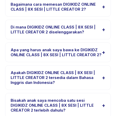
CREATOR 2 berlangsung sekitar 60 menit. Datang 10
Bagaimana cara memesan DIGIKIDZ ONLINE
+
menit lebih awal untuk proses check-in yang lancar.
CLASS | 8X SESI | LITTLE CREATOR 2?
Unduh aplikasi Happy Kamper, temukan DIGIKIDZ
ONLINE CLASS | 8X SESI | LITTLE CREATOR 2, pilih
Di mana DIGIKIDZ ONLINE CLASS | 8X SESI |
+
tanggal dan paket yang diinginkan, lalu pesan secara
LITTLE CREATOR 2 diselenggarakan?
instan. Anda akan menerima konfirmasi segera setelah
DIGIKIDZ ONLINE CLASS | 8X SESI | LITTLE CREATOR 2
pembayaran berhasil.
diselenggarakan di lokasi penyedia di Indonesia.
Apa yang harus anak saya bawa ke DIGIKIDZ
+
Alamat lengkap, peta, dan petunjuk arah tersedia di
ONLINE CLASS | 8X SESI | LITTLE CREATOR 2?
aplikasi Happy Kamper setelah pemesanan.
Kebutuhan bervariasi, namun umumnya bawa pakaian
nyaman, air minum, dan perlengkapan khusus DIGIKIDZ
Apakah DIGIKIDZ ONLINE CLASS | 8X SESI |
+
ONLINE CLASS | 8X SESI | LITTLE CREATOR 2.
LITTLE CREATOR 2 tersedia dalam Bahasa
Inggris dan Indonesia?
Penyedia akan mengonfirmasi dalam email pemesanan.
Sebagian besar kelas menggunakan Bahasa Indonesia.
Beberapa penyedia menawarkan DIGIKIDZ ONLINE
Bisakah anak saya mencoba satu sesi
+
CLASS | 8X SESI | LITTLE CREATOR 2 dalam Bahasa
DIGIKIDZ ONLINE CLASS | 8X SESI | LITTLE
CREATOR 2 terlebih dahulu?
Inggris, cek halaman detail aktivitas untuk bahasa yang