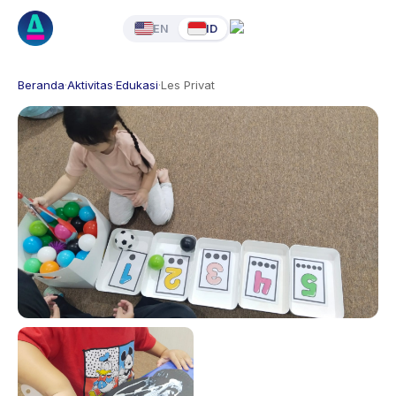
EN
ID
Beranda
·
Aktivitas
·
Edukasi
·
Les Privat