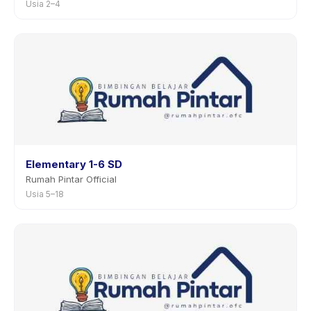
Usia 2–4
Elementary 1-6 SD
Rumah Pintar Official
Usia 5–18