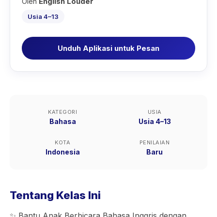
Oleh
English Louder
Usia 4–13
Unduh Aplikasi untuk Pesan
KATEGORI
USIA
Bahasa
Usia 4–13
KOTA
PENILAIAN
Indonesia
Baru
Tentang Kelas Ini
✨ Bantu Anak Berbicara Bahasa Inggris dengan