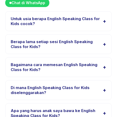
Chat di WhatsApp
Untuk usia berapa English Speaking Class for
+
Kids cocok?
English Speaking Class for Kids dirancang untuk anak
usia 4 sampai 13 tahun. Instruktur menyesuaikan
Berapa lama setiap sesi English Speaking
+
program untuk berbagai tingkat kemampuan dalam
Class for Kids?
rentang usia ini sehingga setiap anak mendapat
Setiap sesi English Speaking Class for Kids
tantangan yang sesuai.
berlangsung sekitar 90 menit. Datang 10 menit lebih
Bagaimana cara memesan English Speaking
+
awal untuk proses check-in yang lancar.
Class for Kids?
Unduh aplikasi Happy Kamper, temukan English
Speaking Class for Kids, pilih tanggal dan paket yang
Di mana English Speaking Class for Kids
+
diinginkan, lalu pesan secara instan. Anda akan
diselenggarakan?
menerima konfirmasi segera setelah pembayaran
English Speaking Class for Kids diselenggarakan di
berhasil.
lokasi penyedia di Indonesia. Alamat lengkap, peta,
Apa yang harus anak saya bawa ke English
+
dan petunjuk arah tersedia di aplikasi Happy Kamper
Speaking Class for Kids?