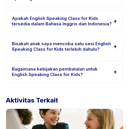
setelah pemesanan.
Kebutuhan bervariasi, namun umumnya bawa pakaian
nyaman, air minum, dan perlengkapan khusus English
Apakah English Speaking Class for Kids
+
Speaking Class for Kids. Penyedia akan mengonfirmasi
tersedia dalam Bahasa Inggris dan Indonesia?
dalam email pemesanan.
Sebagian besar kelas menggunakan Bahasa Indonesia.
Beberapa penyedia menawarkan English Speaking
Bisakah anak saya mencoba satu sesi English
+
Class for Kids dalam Bahasa Inggris, cek halaman detail
Speaking Class for Kids terlebih dahulu?
aktivitas untuk bahasa yang didukung.
Banyak penyedia di Happy Kamper menawarkan opsi
trial atau satu sesi. Cari badge trial pada daftar English
Bagaimana kebijakan pembatalan untuk
+
Speaking Class for Kids, atau hubungi penyedia melalui
English Speaking Class for Kids?
aplikasi.
Kebijakan pembatalan ditetapkan oleh setiap penyedia.
Kebijakan English Speaking Class for Kids tertera pada
Aktivitas Terkait
halaman aktivitas di aplikasi. Kebanyakan penyedia
mengizinkan penjadwalan ulang dengan
pemberitahuan sebelumnya.