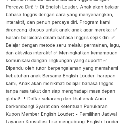
Percaya Diri! ✨ Di English Louder, Anak akan belajar
bahasa Inggris dengan cara yang menyenangkan,
interaktif, dan penuh percaya diri. Program kami
dirancang khusus untuk anak-anak agar mereka: ✅
Berani berbicara dalam bahasa Inggris sejak dini ✅
Belajar dengan metode seru melalui permainan, lagu,
dan aktivitas interaktif ✅ Meningkatkan kemampuan
komunikasi dengan lingkungan yang suportif ✅
Dipandu oleh tutor berpengalaman yang memahami
kebutuhan anak Bersama English Louder, harapan
kami, Anak akan menikmati belajar bahasa Inggris
tanpa rasa takut dan siap menghadapi masa depan
global! 📍 Daftar sekarang dan lihat anak Anda
berkembang! Syarat dan Ketentuan Penukaran
Kupon Member English Louder: •⁠ ⁠Pemilihan Jadwal
Layanan Konsultasi bisa mengubungi English Louder