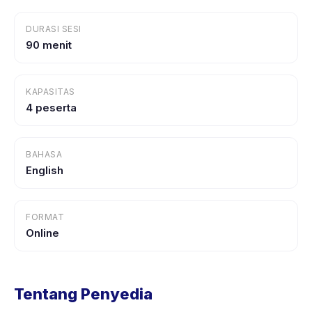
DURASI SESI
90 menit
KAPASITAS
4 peserta
BAHASA
English
FORMAT
Online
Tentang Penyedia