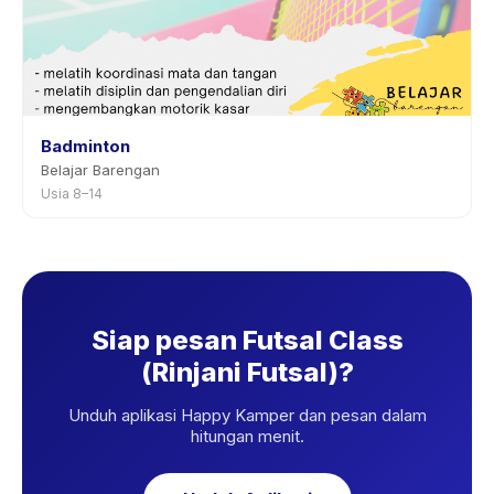
Badminton
Belajar Barengan
Usia 8–14
Siap pesan Futsal Class
(Rinjani Futsal)?
Unduh aplikasi Happy Kamper dan pesan dalam
hitungan menit.