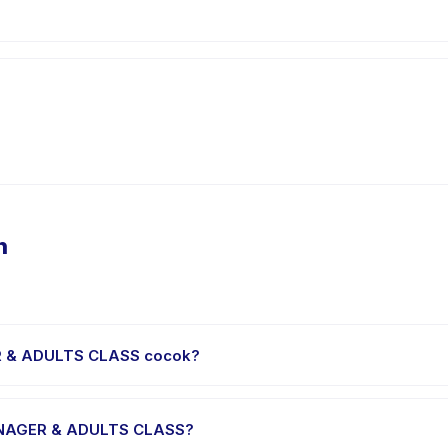
n
R & ADULTS CLASS cocok?
untuk anak usia 0 sampai 18 tahun. Instruktur menyesuaikan pro
ntangan yang sesuai.
EENAGER & ADULTS CLASS?