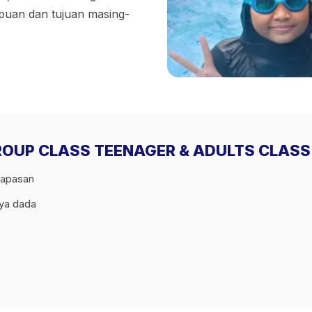
mpuan dan tujuan masing-
i GROUP CLASS TEENAGER & ADULTS CLASS
napasan
aya dada