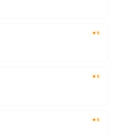
★
5
★
5
★
5