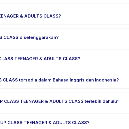
 berlangsung sekitar 60 menit. Datang 10 menit lebih awal untuk 
EENAGER & ADULTS CLASS?
S TEENAGER & ADULTS CLASS, pilih tanggal dan paket yang diingin
erhasil.
 CLASS diselenggarakan?
akan di lokasi penyedia di Kecamatan Mustika Jaya. Alamat lengka
P CLASS TEENAGER & ADULTS CLASS?
aian nyaman, air minum, dan perlengkapan khusus GROUP CLASS T
LASS tersedia dalam Bahasa Inggris dan Indonesia?
nesia. Beberapa penyedia menawarkan GROUP CLASS TEENAGER & 
ng.
UP CLASS TEENAGER & ADULTS CLASS terlebih dahulu?
 trial atau satu sesi. Cari badge trial pada daftar GROUP CLASS
GROUP CLASS TEENAGER & ADULTS CLASS?