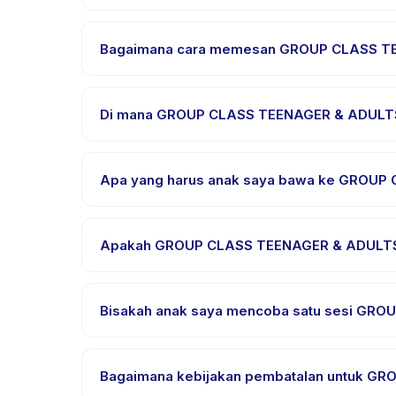
Setiap sesi GROUP CLASS TEENAGER & ADULTS CLASS
Bagaimana cara memesan GROUP CLASS T
Unduh aplikasi Happy Kamper, temukan GROUP CLAS
menerima konfirmasi segera setelah pembayaran b
Di mana GROUP CLASS TEENAGER & ADULTS
GROUP CLASS TEENAGER & ADULTS CLASS diselenggar
Happy Kamper setelah pemesanan.
Apa yang harus anak saya bawa ke GROU
Kebutuhan bervariasi, namun umumnya bawa pak
mengonfirmasi dalam email pemesanan.
Apakah GROUP CLASS TEENAGER & ADULTS C
Sebagian besar kelas menggunakan Bahasa Indo
halaman detail aktivitas untuk bahasa yang diduku
Bisakah anak saya mencoba satu sesi GRO
Banyak penyedia di Happy Kamper menawarkan opsi
penyedia melalui aplikasi.
Bagaimana kebijakan pembatalan untuk 