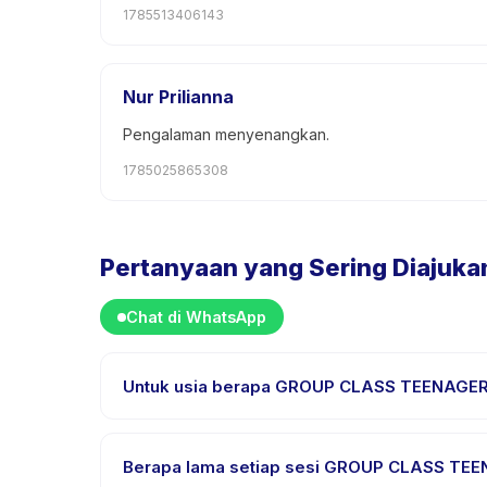
1785513406143
Nur Prilianna
Pengalaman menyenangkan.
1785025865308
Pertanyaan yang Sering Diajuka
Chat di WhatsApp
Untuk usia berapa GROUP CLASS TEENAGE
GROUP CLASS TEENAGER & ADULTS CLASS dirancang 
rentang usia ini sehingga setiap anak mendapat ta
Berapa lama setiap sesi GROUP CLASS T