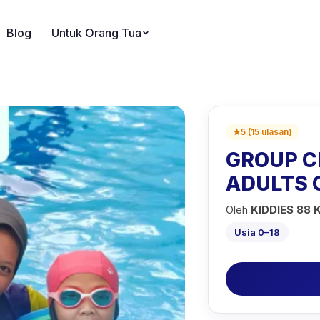
Blog
Untuk Orang Tua
★
5
(
15
ulasan
)
GROUP C
ADULTS 
Oleh
KIDDIES 88 
Usia 0–18