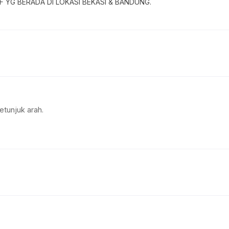
 YG BERADA DI LOKASI BEKASI & BANDUNG.
etunjuk arah.