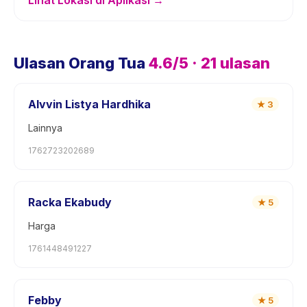
Lihat Lokasi di Aplikasi →
Ulasan Orang Tua
4.6
/5 ·
21
ulasan
Alvvin Listya Hardhika
★
3
Lainnya
1762723202689
Racka Ekabudy
★
5
Harga
1761448491227
Febby
★
5