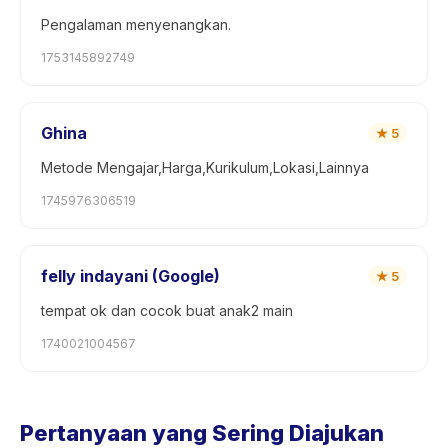
Pengalaman menyenangkan.
1753145892749
Ghina
★
5
Metode Mengajar,Harga,Kurikulum,Lokasi,Lainnya
1745976306519
felly indayani (Google)
★
5
tempat ok dan cocok buat anak2 main
1740021004567
Pertanyaan yang Sering Diajukan