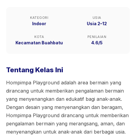
KATEGORI
USIA
Indoor
Usia 2–12
KOTA
PENILAIAN
Kecamatan Buahbatu
4.6/5
Tentang Kelas Ini
Hompimpa Playground adalah area bermain yang
dirancang untuk memberikan pengalaman bermain
yang menyenangkan dan edukatif bagi anak-anak.
Dengan desain yang menyenangkan dan beragam,
Hompimpa Playground dirancang untuk memberikan
pengalaman bermain yang merangsang, aman, dan
menyenangkan untuk anak-anak dari berbagai usia.