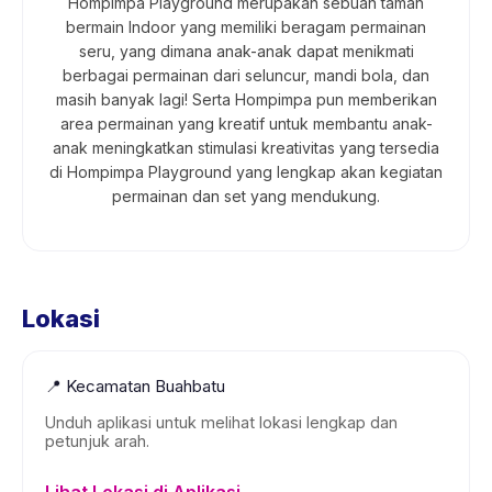
Hompimpa Playground merupakan sebuah taman
bermain Indoor yang memiliki beragam permainan
seru, yang dimana anak-anak dapat menikmati
berbagai permainan dari seluncur, mandi bola, dan
masih banyak lagi! Serta Hompimpa pun memberikan
area permainan yang kreatif untuk membantu anak-
anak meningkatkan stimulasi kreativitas yang tersedia
di Hompimpa Playground yang lengkap akan kegiatan
permainan dan set yang mendukung.
Lokasi
📍
Kecamatan Buahbatu
Unduh aplikasi untuk melihat lokasi lengkap dan
petunjuk arah.