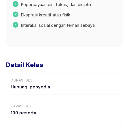
Kepercayaan diri, fokus, dan disiplin
Ekspresi kreatif atau fisik
Interaksi sosial dengan teman sebaya
Detail Kelas
DURASI SESI
Hubungi penyedia
KAPASITAS
100 peserta