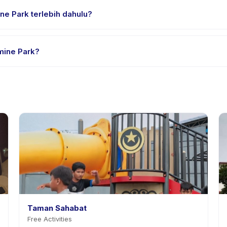
e Park terlebih dahulu?
rial atau satu sesi. Cari badge trial pada daftar Jasmine Park, ata
mine Park?
dia. Kebijakan Jasmine Park tertera pada halaman aktivitas di apl
mnya.
Taman Sahabat
Free Activities