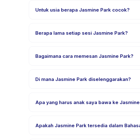
Untuk usia berapa Jasmine Park cocok?
Jasmine Park dirancang untuk anak usia 1 sampai 1
anak mendapat tantangan yang sesuai.
Berapa lama setiap sesi Jasmine Park?
Lama sesi Jasmine Park bervariasi sesuai paket. Cek
Bagaimana cara memesan Jasmine Park?
Unduh aplikasi Happy Kamper, temukan Jasmine Park
pembayaran berhasil.
Di mana Jasmine Park diselenggarakan?
Jasmine Park diselenggarakan di lokasi penyedia 
Apa yang harus anak saya bawa ke Jasmine
Kebutuhan bervariasi, namun umumnya bawa pakai
pemesanan.
Apakah Jasmine Park tersedia dalam Bahasa
Sebagian besar kelas menggunakan Bahasa Indones