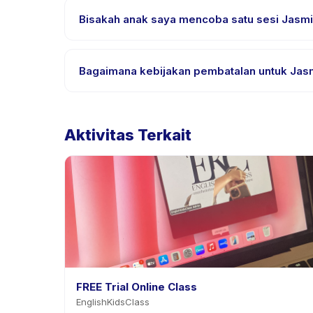
yang didukung.
Bisakah anak saya mencoba satu sesi Jasmin
Banyak penyedia di Happy Kamper menawarkan opsi t
Bagaimana kebijakan pembatalan untuk Jas
Kebijakan pembatalan ditetapkan oleh setiap penye
penjadwalan ulang dengan pemberitahuan sebelu
Aktivitas Terkait
FREE Trial Online Class
EnglishKidsClass