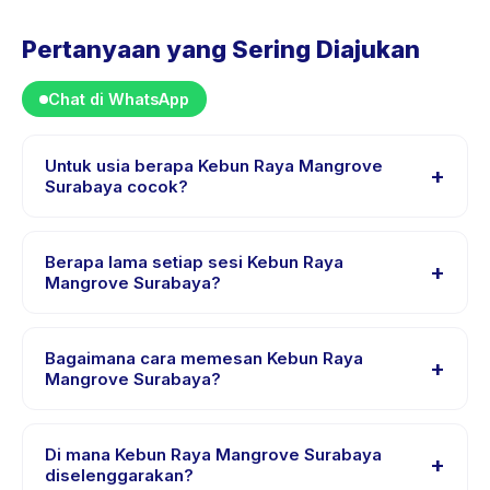
Pertanyaan yang Sering Diajukan
Chat di WhatsApp
Untuk usia berapa Kebun Raya Mangrove
+
Surabaya cocok?
Kebun Raya Mangrove Surabaya dirancang untuk anak
usia 1 sampai 18 tahun. Instruktur menyesuaikan
Berapa lama setiap sesi Kebun Raya
+
program untuk berbagai tingkat kemampuan dalam
Mangrove Surabaya?
rentang usia ini sehingga setiap anak mendapat
Lama sesi Kebun Raya Mangrove Surabaya bervariasi
tantangan yang sesuai.
sesuai paket. Cek detail aktivitas untuk waktu pasti.
Bagaimana cara memesan Kebun Raya
+
Mangrove Surabaya?
Unduh aplikasi Happy Kamper, temukan Kebun Raya
Mangrove Surabaya, pilih tanggal dan paket yang
Di mana Kebun Raya Mangrove Surabaya
+
diinginkan, lalu pesan secara instan. Anda akan
diselenggarakan?