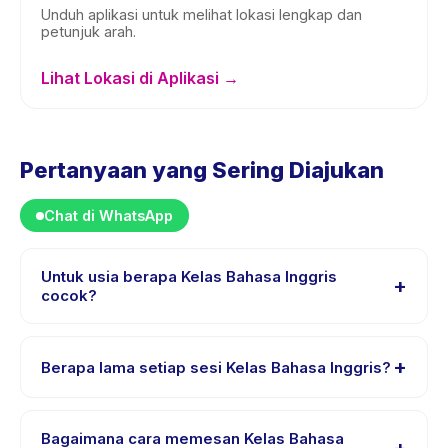
Unduh aplikasi untuk melihat lokasi lengkap dan
petunjuk arah.
Lihat Lokasi di Aplikasi →
Pertanyaan yang Sering Diajukan
Chat di WhatsApp
Untuk usia berapa Kelas Bahasa Inggris
+
cocok?
Kelas Bahasa Inggris dirancang untuk anak usia 0
sampai 18 tahun. Instruktur menyesuaikan program
+
Berapa lama setiap sesi Kelas Bahasa Inggris?
untuk berbagai tingkat kemampuan dalam rentang usia
ini sehingga setiap anak mendapat tantangan yang
Setiap sesi Kelas Bahasa Inggris berlangsung sekitar
sesuai.
90 menit. Datang 10 menit lebih awal untuk proses
Bagaimana cara memesan Kelas Bahasa