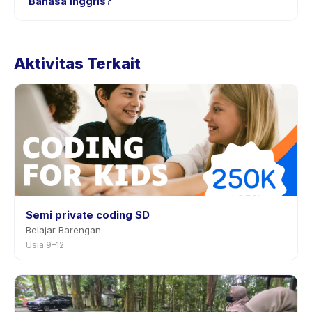
Bahasa Inggris?
Kebijakan pembatalan ditetapkan oleh setiap penyedia.
Kebijakan Kelas Bahasa Inggris tertera pada halaman
Aktivitas Terkait
aktivitas di aplikasi. Kebanyakan penyedia mengizinkan
penjadwalan ulang dengan pemberitahuan
sebelumnya.
Semi private coding SD
Belajar Barengan
Usia 9–12