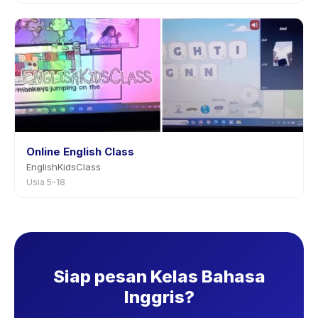
Online English Class
EnglishKidsClass
Usia 5–18
Siap pesan Kelas Bahasa
Inggris?