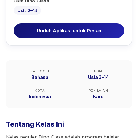
Oleh
Dino Class
Usia 3–14
Unduh Aplikasi untuk Pesan
KATEGORI
USIA
Bahasa
Usia 3–14
KOTA
PENILAIAN
Indonesia
Baru
Tentang Kelas Ini
Kelas reguler Dino Class adalah program belajar