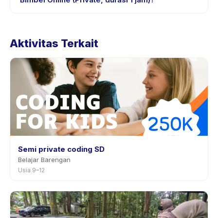
penyedia melalui aplikasi.
Kebijakan pembatalan ditetapkan oleh setiap penyedia.
Kebijakan Kelas Bimbel Online (Private, durasi 1 jam)
Aktivitas Terkait
tertera pada halaman aktivitas di aplikasi. Kebanyakan
penyedia mengizinkan penjadwalan ulang dengan
pemberitahuan sebelumnya.
Semi private coding SD
Belajar Barengan
Usia 9–12