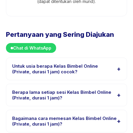
(dapat ditentukan oleh murid).
Pertanyaan yang Sering Diajukan
Chat di WhatsApp
Untuk usia berapa Kelas Bimbel Online
+
(Private, durasi 1 jam) cocok?
Kelas Bimbel Online (Private, durasi 1 jam) dirancang
untuk anak usia 0 sampai 18 tahun. Instruktur
Berapa lama setiap sesi Kelas Bimbel Online
+
menyesuaikan program untuk berbagai tingkat
(Private, durasi 1 jam)?
kemampuan dalam rentang usia ini sehingga setiap
Setiap sesi Kelas Bimbel Online (Private, durasi 1 jam)
anak mendapat tantangan yang sesuai.
berlangsung sekitar 60 menit. Datang 10 menit lebih
Bagaimana cara memesan Kelas Bimbel Online
+
awal untuk proses check-in yang lancar.
(Private, durasi 1 jam)?