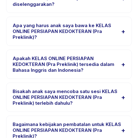
diselenggarakan?
Anda akan menerima konfirmasi segera setelah
pembayaran berhasil.
KELAS ONLINE PERSIAPAN KEDOKTERAN (Pra
Preklinik) diselenggarakan di lokasi penyedia di
Apa yang harus anak saya bawa ke KELAS
+
Indonesia. Alamat lengkap, peta, dan petunjuk arah
ONLINE PERSIAPAN KEDOKTERAN (Pra
Preklinik)?
tersedia di aplikasi Happy Kamper setelah pemesanan.
Kebutuhan bervariasi, namun umumnya bawa pakaian
nyaman, air minum, dan perlengkapan khusus KELAS
Apakah KELAS ONLINE PERSIAPAN
+
ONLINE PERSIAPAN KEDOKTERAN (Pra Preklinik).
KEDOKTERAN (Pra Preklinik) tersedia dalam
Bahasa Inggris dan Indonesia?
Penyedia akan mengonfirmasi dalam email pemesanan.
Sebagian besar kelas menggunakan Bahasa Indonesia.
Beberapa penyedia menawarkan KELAS ONLINE
Bisakah anak saya mencoba satu sesi KELAS
+
PERSIAPAN KEDOKTERAN (Pra Preklinik) dalam Bahasa
ONLINE PERSIAPAN KEDOKTERAN (Pra
Preklinik) terlebih dahulu?
Inggris, cek halaman detail aktivitas untuk bahasa yang
didukung.
Banyak penyedia di Happy Kamper menawarkan opsi
trial atau satu sesi. Cari badge trial pada daftar KELAS
Bagaimana kebijakan pembatalan untuk KELAS
+
ONLINE PERSIAPAN KEDOKTERAN (Pra Preklinik), atau
ONLINE PERSIAPAN KEDOKTERAN (Pra
Preklinik)?
hubungi penyedia melalui aplikasi.