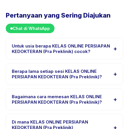
Pertanyaan yang Sering Diajukan
Chat di WhatsApp
Untuk usia berapa KELAS ONLINE PERSIAPAN
+
KEDOKTERAN (Pra Preklinik) cocok?
KELAS ONLINE PERSIAPAN KEDOKTERAN (Pra
Preklinik) dirancang untuk anak usia 12 sampai 18 tahun.
Berapa lama setiap sesi KELAS ONLINE
+
Instruktur menyesuaikan program untuk berbagai
PERSIAPAN KEDOKTERAN (Pra Preklinik)?
tingkat kemampuan dalam rentang usia ini sehingga
Setiap sesi KELAS ONLINE PERSIAPAN KEDOKTERAN
setiap anak mendapat tantangan yang sesuai.
(Pra Preklinik) berlangsung sekitar 90 menit. Datang 10
Bagaimana cara memesan KELAS ONLINE
+
menit lebih awal untuk proses check-in yang lancar.
PERSIAPAN KEDOKTERAN (Pra Preklinik)?
Unduh aplikasi Happy Kamper, temukan KELAS ONLINE
PERSIAPAN KEDOKTERAN (Pra Preklinik), pilih tanggal
Di mana KELAS ONLINE PERSIAPAN
+
dan paket yang diinginkan, lalu pesan secara instan.
KEDOKTERAN (Pra Preklinik)