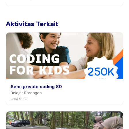
Kebijakan pembatalan ditetapkan oleh setiap penyedia.
Kebijakan KELAS ONLINE PERSIAPAN KEDOKTERAN
Aktivitas Terkait
(Pra Preklinik) tertera pada halaman aktivitas di aplikasi.
Kebanyakan penyedia mengizinkan penjadwalan ulang
dengan pemberitahuan sebelumnya.
Semi private coding SD
Belajar Barengan
Usia 9–12