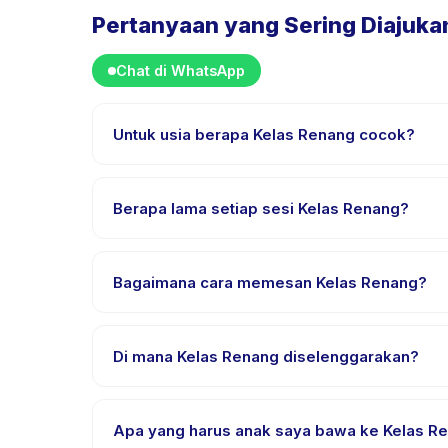
Pertanyaan yang Sering Diajuka
Chat di WhatsApp
Untuk usia berapa Kelas Renang cocok?
Kelas Renang dirancang untuk anak usia 6 sampai 
anak mendapat tantangan yang sesuai.
Berapa lama setiap sesi Kelas Renang?
Setiap sesi Kelas Renang berlangsung sekitar 60 me
Bagaimana cara memesan Kelas Renang?
Unduh aplikasi Happy Kamper, temukan Kelas Renang
pembayaran berhasil.
Di mana Kelas Renang diselenggarakan?
Kelas Renang diselenggarakan di lokasi penyedia 
Apa yang harus anak saya bawa ke Kelas R