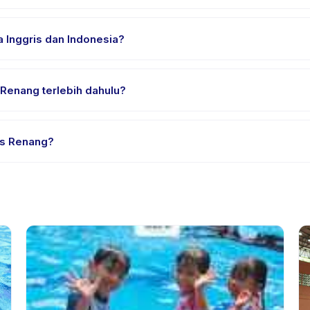
an nyaman, air minum, dan perlengkapan khusus Kelas Renang. Pen
 Inggris dan Indonesia?
ia. Beberapa penyedia menawarkan Kelas Renang dalam Bahasa Ingg
Renang terlebih dahulu?
rial atau satu sesi. Cari badge trial pada daftar Kelas Renang, ata
as Renang?
edia. Kebijakan Kelas Renang tertera pada halaman aktivitas di apl
mnya.