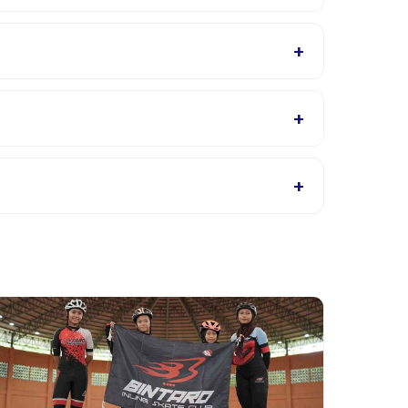
yedia akan mengonfirmasi dalam email
+
ris, cek halaman detail aktivitas untuk bahasa
+
u hubungi penyedia melalui aplikasi.
+
ikasi. Kebanyakan penyedia mengizinkan