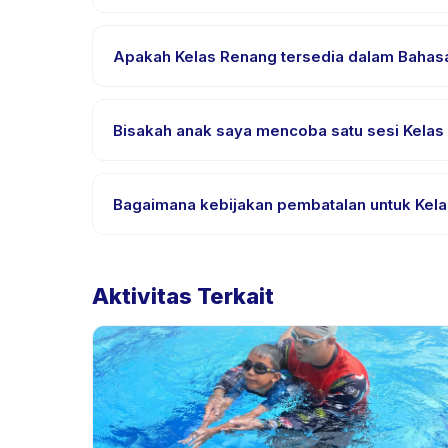
Kebutuhan bervariasi, namun umumnya bawa pakai
pemesanan.
Apakah Kelas Renang tersedia dalam Bahasa
Sebagian besar kelas menggunakan Bahasa Indones
yang didukung.
Bisakah anak saya mencoba satu sesi Kelas 
Banyak penyedia di Happy Kamper menawarkan opsi t
Bagaimana kebijakan pembatalan untuk Kel
Kebijakan pembatalan ditetapkan oleh setiap peny
penjadwalan ulang dengan pemberitahuan sebelu
Aktivitas Terkait