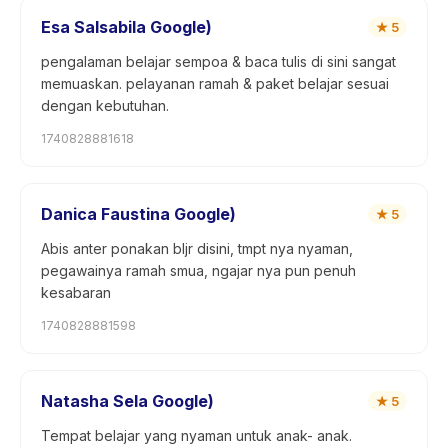
Esa Salsabila Google)
★
5
pengalaman belajar sempoa & baca tulis di sini sangat
memuaskan. pelayanan ramah & paket belajar sesuai
dengan kebutuhan.
1740828881618
Danica Faustina Google)
★
5
Abis anter ponakan bljr disini, tmpt nya nyaman,
pegawainya ramah smua, ngajar nya pun penuh
kesabaran
1740828881598
Natasha Sela Google)
★
5
Tempat belajar yang nyaman untuk anak- anak.