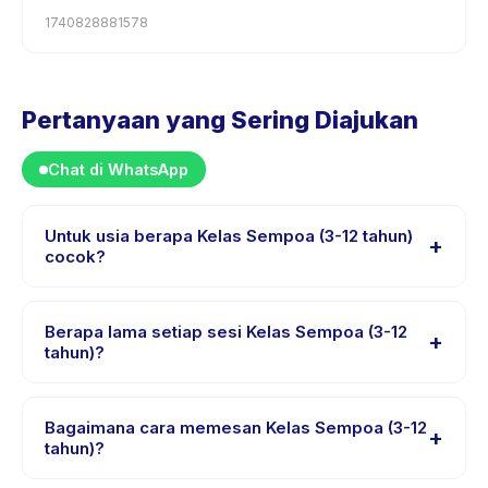
1740828881578
Pertanyaan yang Sering Diajukan
Chat di WhatsApp
Untuk usia berapa Kelas Sempoa (3-12 tahun)
+
cocok?
Kelas Sempoa (3-12 tahun) dirancang untuk anak usia 3
sampai 12 tahun. Instruktur menyesuaikan program
Berapa lama setiap sesi Kelas Sempoa (3-12
+
untuk berbagai tingkat kemampuan dalam rentang usia
tahun)?
ini sehingga setiap anak mendapat tantangan yang
Setiap sesi Kelas Sempoa (3-12 tahun) berlangsung
sesuai.
sekitar 1 jam. Datang 10 menit lebih awal untuk proses
Bagaimana cara memesan Kelas Sempoa (3-12
+
check-in yang lancar.
tahun)?