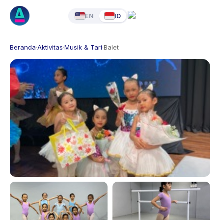
EN
ID
Beranda
·
Aktivitas
·
Musik & Tari
·
Balet