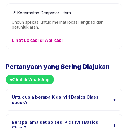
📍
Kecamatan Denpasar Utara
Unduh aplikasi untuk melihat lokasi lengkap dan
petunjuk arah.
Lihat Lokasi di Aplikasi →
Pertanyaan yang Sering Diajukan
Chat di WhatsApp
Untuk usia berapa Kids lvl 1 Basics Class
+
cocok?
Kids lvl 1 Basics Class dirancang untuk anak usia 5
sampai 6 tahun. Instruktur menyesuaikan program untuk
Berapa lama setiap sesi Kids lvl 1 Basics
+
berbagai tingkat kemampuan dalam rentang usia ini
Class?