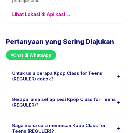
petunjuk arah.
Lihat Lokasi di Aplikasi →
Pertanyaan yang Sering Diajukan
Chat di WhatsApp
Untuk usia berapa Kpop Class for Teens
+
(REGULER) cocok?
Kpop Class for Teens (REGULER) dirancang untuk anak
usia 10 sampai 18 tahun. Instruktur menyesuaikan
Berapa lama setiap sesi Kpop Class for Teens
+
program untuk berbagai tingkat kemampuan dalam
(REGULER)?
rentang usia ini sehingga setiap anak mendapat
Setiap sesi Kpop Class for Teens (REGULER)
tantangan yang sesuai.
berlangsung sekitar 90 menit. Datang 10 menit lebih
Bagaimana cara memesan Kpop Class for
+
awal untuk proses check-in yang lancar.
Teens (REGULER)?