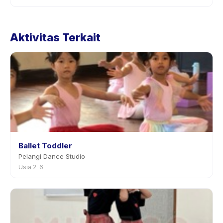
melalui aplikasi.
Kebijakan pembatalan ditetapkan oleh setiap penyedia.
Kebijakan Kpop Class for Teens (REGULER) tertera
Aktivitas Terkait
pada halaman aktivitas di aplikasi. Kebanyakan
penyedia mengizinkan penjadwalan ulang dengan
pemberitahuan sebelumnya.
Ballet Toddler
Pelangi Dance Studio
Usia 2–6