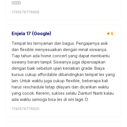
👍🏼👌🏼
1740576776656
Enjela 17 (Google)
★
5
Tempat les ternyaman dan bagus. Pengajarnya asik
dan flexible menyesuaikan dengan minat siswanya.
Tiap tahun ada home concert yang dapat membantu
siswany berani tampil. Siswanya juga dipersiapkan
dengan baik sebelum ujian kenaikan grade. Biaya
kursus cukup affordable dibandingkan tempat les yang
lain. Untuk waktu juga cukup flexible, beberapa kali
harus reschedule tetap dilayani dan dicarikan waktu
yang cocok. Kerenn, sukses selalu Zianturi! Nanti kalau
ada waktu semoga bisa les di sini lagiii :D
1740576776620