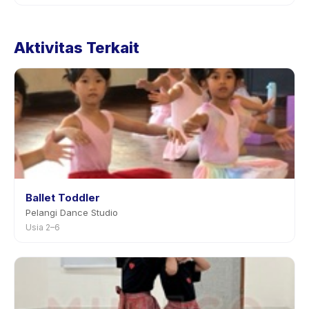
Kebijakan pembatalan ditetapkan oleh setiap penyedia.
Kebijakan Kursus Bass tertera pada halaman aktivitas di
Aktivitas Terkait
aplikasi. Kebanyakan penyedia mengizinkan
penjadwalan ulang dengan pemberitahuan
sebelumnya.
Ballet Toddler
Pelangi Dance Studio
Usia 2–6