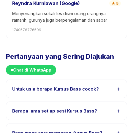
Reyndra Kurniawan (Google)
★
5
Menyenangkan sekali les disini orang orangnya
ramahh, gurunya juga berpengalaman dan sabar
1740576776599
Pertanyaan yang Sering Diajukan
Chat di WhatsApp
+
Untuk usia berapa Kursus Bass cocok?
Kursus Bass dirancang untuk anak usia 0 sampai 18
tahun. Instruktur menyesuaikan program untuk berbagai
+
Berapa lama setiap sesi Kursus Bass?
tingkat kemampuan dalam rentang usia ini sehingga
setiap anak mendapat tantangan yang sesuai.
Lama sesi Kursus Bass bervariasi sesuai paket. Cek
detail aktivitas untuk waktu pasti.
+
Bagaimana cara memesan Kursus Bass?