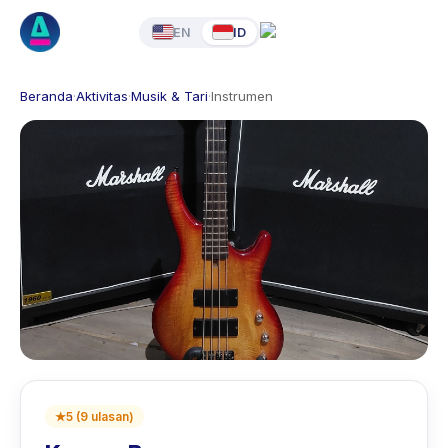
EN
ID
Beranda
·
Aktivitas
·
Musik & Tari
·
Instrumen
★
5
(
9
ulasan
)