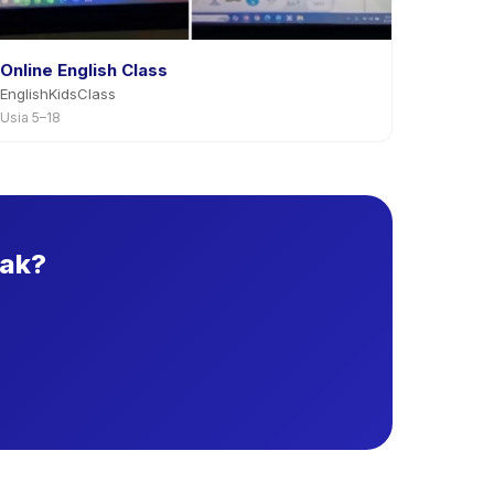
Online English Class
EnglishKidsClass
Usia 5–18
nak?