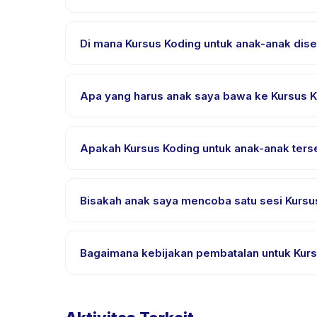
Unduh aplikasi Happy Kamper, temukan Kursus Kodi
konfirmasi segera setelah pembayaran berhasil.
Di mana Kursus Koding untuk anak-anak dis
Kursus Koding untuk anak-anak diselenggarakan di 
pemesanan.
Apa yang harus anak saya bawa ke Kursus K
Kebutuhan bervariasi, namun umumnya bawa pakai
email pemesanan.
Apakah Kursus Koding untuk anak-anak ters
Sebagian besar kelas menggunakan Bahasa Indone
aktivitas untuk bahasa yang didukung.
Bisakah anak saya mencoba satu sesi Kursus
Banyak penyedia di Happy Kamper menawarkan opsi t
aplikasi.
Bagaimana kebijakan pembatalan untuk Kurs
Kebijakan pembatalan ditetapkan oleh setiap penye
mengizinkan penjadwalan ulang dengan pemberit