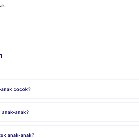
nak
n
k-anak cocok?
ak usia 5 sampai 18 tahun. Instruktur menyesuaikan program untuk b
suai.
k anak-anak?
ung sekitar 1 jam. Datang 10 menit lebih awal untuk proses check-in
tuk anak-anak?