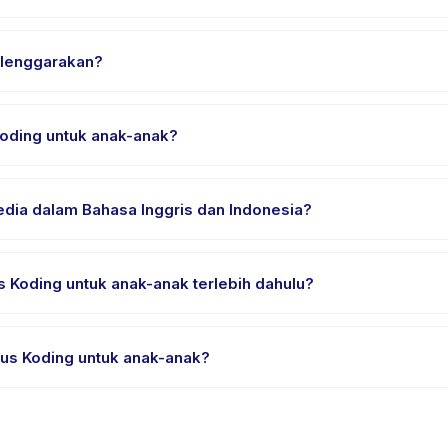
ng untuk anak-anak, pilih tanggal dan paket yang diinginkan, lalu 
elenggarakan?
lokasi penyedia di Indonesia. Alamat lengkap, peta, dan petunjuk a
oding untuk anak-anak?
an nyaman, air minum, dan perlengkapan khusus Kursus Koding unt
edia dalam Bahasa Inggris dan Indonesia?
sia. Beberapa penyedia menawarkan Kursus Koding untuk anak-anak
 Koding untuk anak-anak terlebih dahulu?
rial atau satu sesi. Cari badge trial pada daftar Kursus Koding u
us Koding untuk anak-anak?
dia. Kebijakan Kursus Koding untuk anak-anak tertera pada halaman
ahuan sebelumnya.