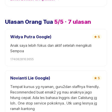
Ulasan Orang Tua
5
/5 ·
7
ulasan
Widya Putra Google)
★
5
Anak saya lebih fokus dan aktif setelah mengikuti
Sempoa
1740828163655
Novianti Lie Google)
★
5
Tempat kursus yg nyaman, guru2dan staffnya friendly..
Recommended buat emak2 yg mau anaknya jago
hitung cepat. Ada les bahasa Inggris dan Calistung jg
loh.. One stop service pokoknya.. Utk uang lesnya jg
ramah kantong