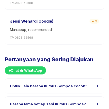
1740828163588
Jessi Wenardi Google)
★
5
Mantappp, recommended!
1740828163568
Pertanyaan yang Sering Diajukan
Chat di WhatsApp
+
Untuk usia berapa Kursus Sempoa cocok?
Kursus Sempoa dirancang untuk anak usia 3 sampai 12
tahun. Instruktur menyesuaikan program untuk berbagai
+
Berapa lama setiap sesi Kursus Sempoa?
tingkat kemampuan dalam rentang usia ini sehingga