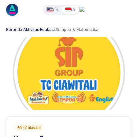
EN
ID
Beranda
·
Aktivitas
·
Edukasi
·
Sempoa & Matematika
★
5
(
7
ulasan
)