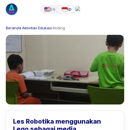
EN
ID
Beranda
·
Aktivitas
·
Edukasi
·
Koding
Les Robotika menggunakan
Lego sebagai media