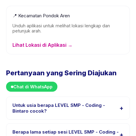
📍
Kecamatan Pondok Aren
Unduh aplikasi untuk melihat lokasi lengkap dan
petunjuk arah.
Lihat Lokasi di Aplikasi →
Pertanyaan yang Sering Diajukan
Chat di WhatsApp
Untuk usia berapa LEVEL SMP - Coding -
+
Bintaro cocok?
LEVEL SMP - Coding - Bintaro dirancang untuk anak
usia 12 sampai 15 tahun. Instruktur menyesuaikan
Berapa lama setiap sesi LEVEL SMP - Coding -
+