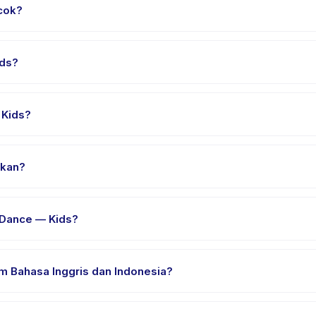
cok?
sampai 8 tahun. Instruktur menyesuaikan program untuk berbagai t
ids?
ar 90 menit. Datang 10 menit lebih awal untuk proses check-in yang
Kids?
e — Kids, pilih tanggal dan paket yang diinginkan, lalu pesan sec
akan?
nyedia di Manado. Alamat lengkap, peta, dan petunjuk arah tersed
 Dance — Kids?
an nyaman, air minum, dan perlengkapan khusus Modern Dance — K
 Bahasa Inggris dan Indonesia?
sia. Beberapa penyedia menawarkan Modern Dance — Kids dalam Bah