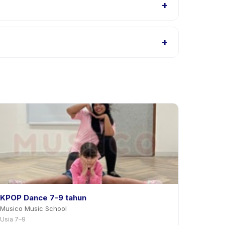
+
ids, atau hubungi penyedia melalui aplikasi.
+
s di aplikasi. Kebanyakan penyedia mengizinkan
KPOP Dance 7-9 tahun
Musico Music School
Usia 7–9