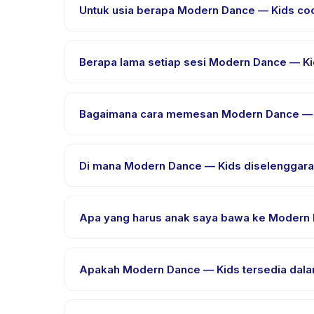
Untuk usia berapa Modern Dance — Kids co
Modern Dance — Kids dirancang untuk anak usia 5 
setiap anak mendapat tantangan yang sesuai.
Berapa lama setiap sesi Modern Dance — K
Setiap sesi Modern Dance — Kids berlangsung sekit
Bagaimana cara memesan Modern Dance — 
Unduh aplikasi Happy Kamper, temukan Modern Danc
setelah pembayaran berhasil.
Di mana Modern Dance — Kids diselenggar
Modern Dance — Kids diselenggarakan di lokasi pe
Apa yang harus anak saya bawa ke Modern
Kebutuhan bervariasi, namun umumnya bawa pakai
pemesanan.
Apakah Modern Dance — Kids tersedia dalam
Sebagian besar kelas menggunakan Bahasa Indone