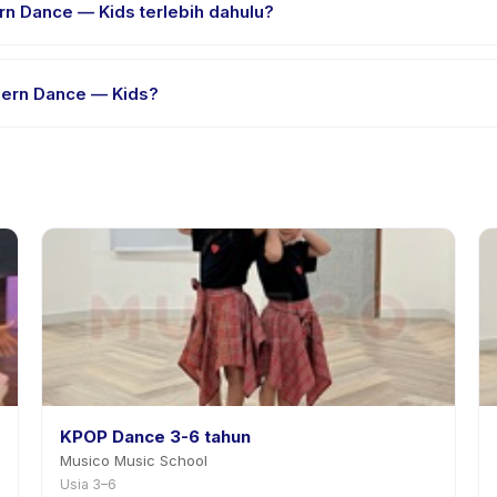
n Dance — Kids terlebih dahulu?
rial atau satu sesi. Cari badge trial pada daftar Modern Dance — K
dern Dance — Kids?
edia. Kebijakan Modern Dance — Kids tertera pada halaman aktivita
mnya.
KPOP Dance 3-6 tahun
Musico Music School
Usia 3–6