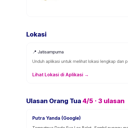
Lokasi
📍
Jatisampurna
Unduh aplikasi untuk melihat lokasi lengkap dan p
Lihat Lokasi di Aplikasi →
Ulasan Orang Tua
4
/5 ·
3
ulasan
Putra Yanda (Google)
Tempatnya Dede Eya Les Balet.. Sambil nunggu m