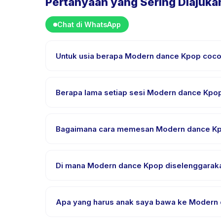
Pertanyaan yang Sering Diajuka
Chat di WhatsApp
Untuk usia berapa Modern dance Kpop coc
Modern dance Kpop dirancang untuk anak usia 13 s
setiap anak mendapat tantangan yang sesuai.
Berapa lama setiap sesi Modern dance Kpo
Setiap sesi Modern dance Kpop berlangsung sekitar
Bagaimana cara memesan Modern dance K
Unduh aplikasi Happy Kamper, temukan Modern danc
setelah pembayaran berhasil.
Di mana Modern dance Kpop diselenggarak
Modern dance Kpop diselenggarakan di lokasi peny
pemesanan.
Apa yang harus anak saya bawa ke Modern