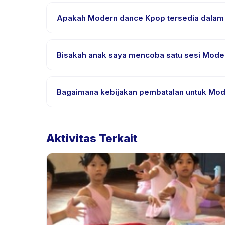
Kebutuhan bervariasi, namun umumnya bawa pakai
pemesanan.
Apakah Modern dance Kpop tersedia dalam 
Sebagian besar kelas menggunakan Bahasa Indone
bahasa yang didukung.
Bisakah anak saya mencoba satu sesi Moder
Banyak penyedia di Happy Kamper menawarkan opsi t
Bagaimana kebijakan pembatalan untuk Mo
Kebijakan pembatalan ditetapkan oleh setiap peny
penjadwalan ulang dengan pemberitahuan sebelu
Aktivitas Terkait