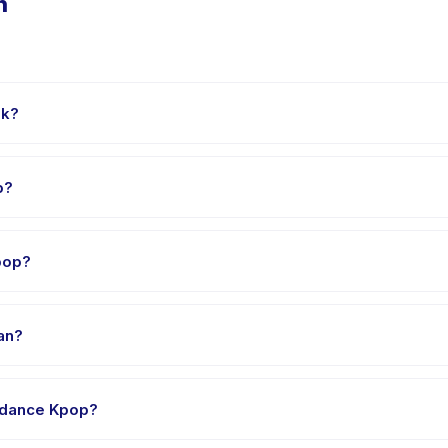
n
ok?
ampai 18 tahun. Instruktur menyesuaikan program untuk berbagai t
p?
 75 menit. Datang 10 menit lebih awal untuk proses check-in yang 
pop?
e Kpop, pilih tanggal dan paket yang diinginkan, lalu pesan seca
an?
edia di Jatisampurna. Alamat lengkap, peta, dan petunjuk arah ter
 dance Kpop?