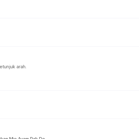
etunjuk arah.
akan Mie Ayam Pak De..