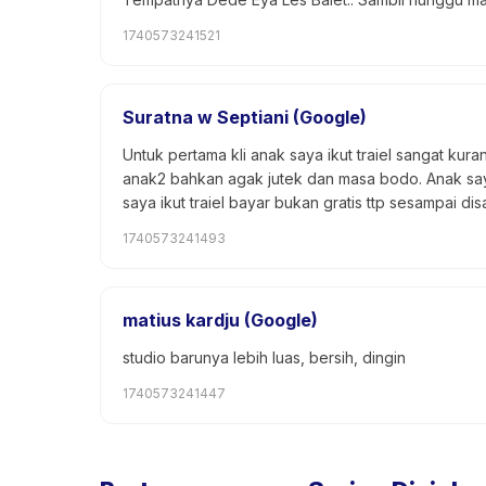
1740573241521
Suratna w Septiani (Google)
Untuk pertama kli anak saya ikut traiel sangat ku
anak2 bahkan agak jutek dan masa bodo. Anak saya
saya ikut traiel bayar bukan gratis ttp sesampai di
1740573241493
matius kardju (Google)
studio barunya lebih luas, bersih, dingin
1740573241447