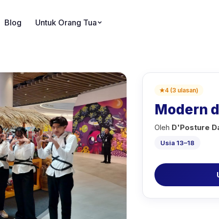
Blog
Untuk Orang Tua
★
4
(
3
ulasan
)
Modern 
Oleh
D'Posture Da
Usia 13–18