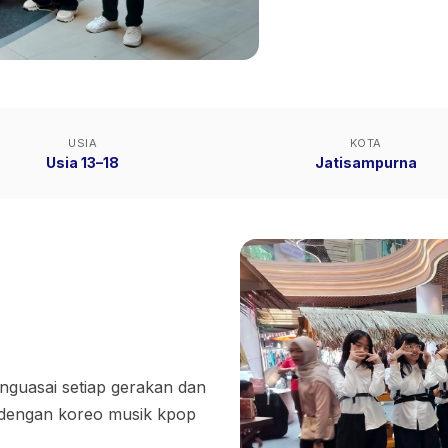
USIA
KOTA
Usia 13–18
Jatisampurna
nguasai setiap gerakan dan
 dengan koreo musik kpop