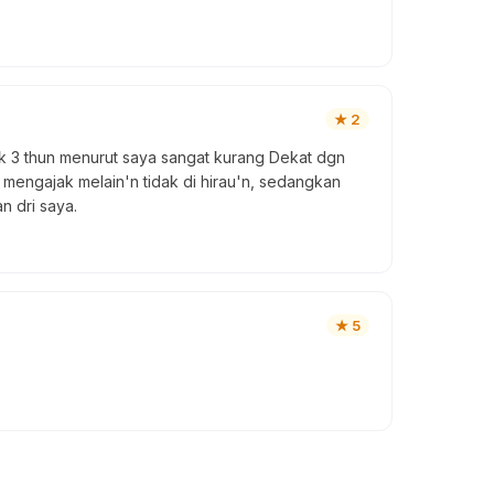
★
2
nak 3 thun menurut saya sangat kurang Dekat dgn
mengajak melain'n tidak di hirau'n, sedangkan
n dri saya.
★
5