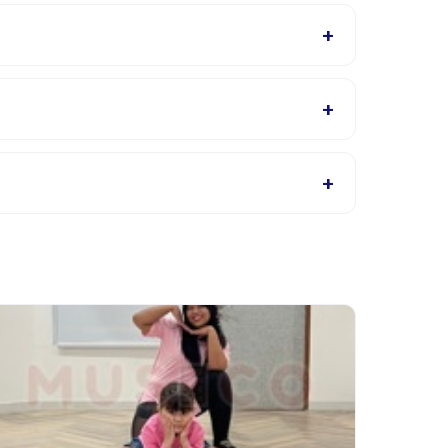
p. Penyedia akan mengonfirmasi dalam email
+
a Inggris, cek halaman detail aktivitas untuk
+
op, atau hubungi penyedia melalui aplikasi.
+
 di aplikasi. Kebanyakan penyedia mengizinkan