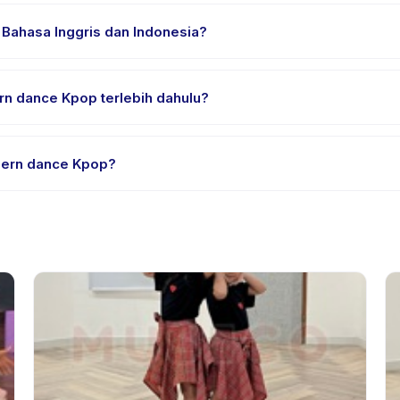
an nyaman, air minum, dan perlengkapan khusus Modern dance Kpo
Bahasa Inggris dan Indonesia?
sia. Beberapa penyedia menawarkan Modern dance Kpop dalam Bahas
n dance Kpop terlebih dahulu?
rial atau satu sesi. Cari badge trial pada daftar Modern dance Kp
dern dance Kpop?
edia. Kebijakan Modern dance Kpop tertera pada halaman aktivitas
mnya.