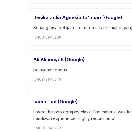
Jesika aulia Agnesia ta'opan (Google)
Senang bisa belajar di tempat ini, karna materi y
1740818945268
Ali Aliansyah (Google)
pelayanan bagus
1740818945248
Ivana Tan (Google)
Loved the photography class! The material was fant
hands-on experience. Highly recommend!
1740818945229