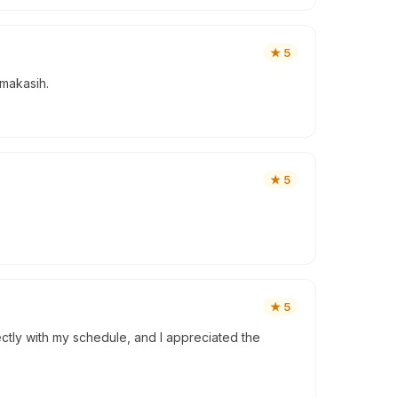
★
5
imakasih.
★
5
★
5
ctly with my schedule, and I appreciated the