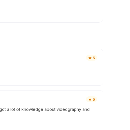
★
5
★
5
 I got a lot of knowledge about videography and