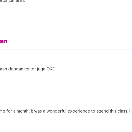
etunjuk arah.
san
jaran dengan tentor juga OKE
e for a month, it was a wonderful experience to attend this class.