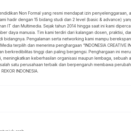
didikan Non Formal yang resmi mendapat izin penyelenggaraan, ap
ami hadir dengan 15 bidang studi dan 2 level (basic & advance) yan
han IT dan Multimedia. Sejak tahun 2014 hingga saat ini kami diperc
r daya manusia. Tim kami terdiri dari kalangan dosen, praktisi, da
i bidangnya. Pengalaman serta networking kami mampu berekspansi d
ive Media terpilih dan menerima penghargaan “INDONESIA CREATI
berkredibilitas tinggi dan paling bergengsi. Penghargaan ini mer
i, meningkatkan keberhasilan organisasi maupun lembaga, sebuah a
lah satu perusahaan terbaik dan berpengaruh membawa perubahan po
T REKOR INDONESIA.