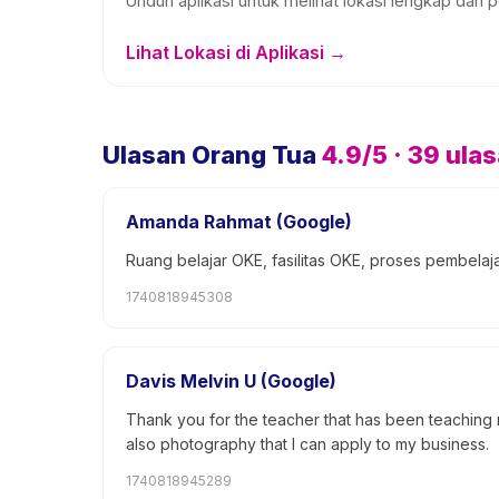
Unduh aplikasi untuk melihat lokasi lengkap dan p
Lihat Lokasi di Aplikasi →
Ulasan Orang Tua
4.9
/5 ·
39
ula
Amanda Rahmat (Google)
Ruang belajar OKE, fasilitas OKE, proses pembela
1740818945308
Davis Melvin U (Google)
Thank you for the teacher that has been teaching m
also photography that I can apply to my business.
1740818945289