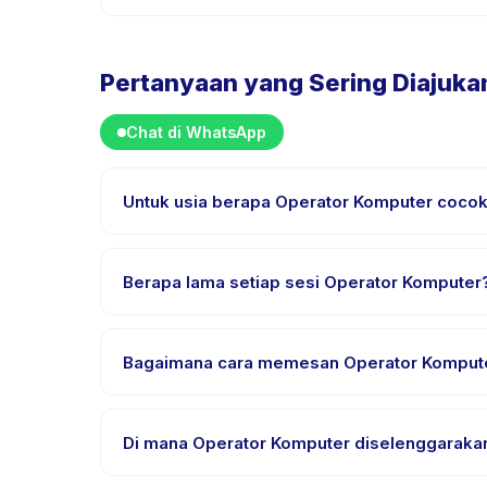
Pertanyaan yang Sering Diajuka
Chat di WhatsApp
Untuk usia berapa Operator Komputer coco
Operator Komputer dirancang untuk anak usia 7 sa
setiap anak mendapat tantangan yang sesuai.
Berapa lama setiap sesi Operator Komputer
Setiap sesi Operator Komputer berlangsung sekitar
Bagaimana cara memesan Operator Komput
Unduh aplikasi Happy Kamper, temukan Operator Ko
setelah pembayaran berhasil.
Di mana Operator Komputer diselenggaraka