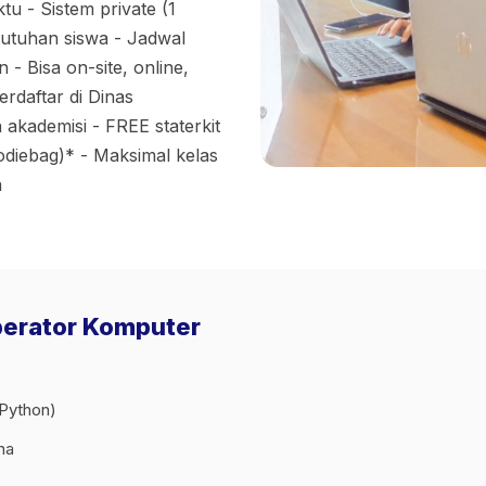
u - Sistem private (1
ebutuhan siswa - Jadwal
 - Bisa on-site, online,
rdaftar di Dinas
 akademisi - FREE staterkit
odiebag)* - Maksimal kelas
a
Operator Komputer
 Python)
na