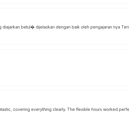
ang diajarkan betul� dijelaskan dengan baik oleh pengajaran nya Ter
astic, covering everything clearly. The flexible hours worked perfe