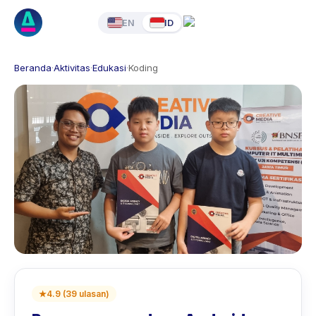
EN
ID
Beranda
·
Aktivitas
·
Edukasi
·
Koding
★
4.9
(
39
ulasan
)