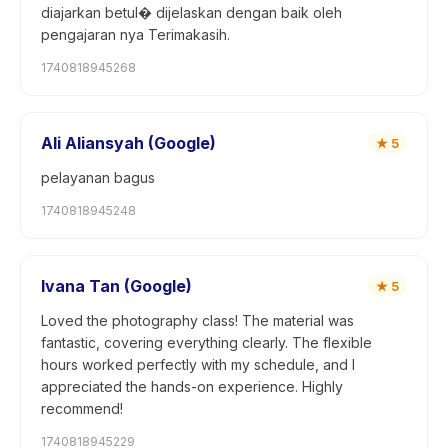
diajarkan betul� dijelaskan dengan baik oleh
pengajaran nya Terimakasih.
1740818945268
Ali Aliansyah (Google)
★
5
pelayanan bagus
1740818945248
Ivana Tan (Google)
★
5
Loved the photography class! The material was
fantastic, covering everything clearly. The flexible
hours worked perfectly with my schedule, and I
appreciated the hands-on experience. Highly
recommend!
1740818945229