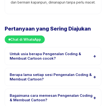
dan bermain kapanpun, dimanapun tanpa perlu macet.
Pertanyaan yang Sering Diajukan
Chat di WhatsApp
Untuk usia berapa Pengenalan Coding &
+
Membuat Cartoon cocok?
Pengenalan Coding & Membuat Cartoon dirancang
untuk anak usia 4 sampai 7 tahun. Instruktur
Berapa lama setiap sesi Pengenalan Coding &
+
menyesuaikan program untuk berbagai tingkat
Membuat Cartoon?
kemampuan dalam rentang usia ini sehingga setiap
Setiap sesi Pengenalan Coding & Membuat Cartoon
anak mendapat tantangan yang sesuai.
berlangsung sekitar 60 menit. Datang 10 menit lebih
Bagaimana cara memesan Pengenalan Coding
+
awal untuk proses check-in yang lancar.
& Membuat Cartoon?