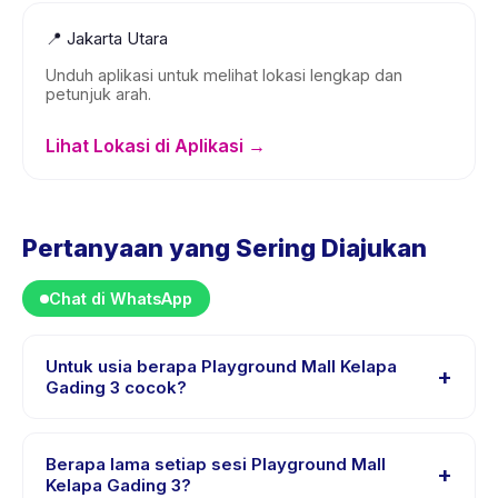
📍
Jakarta Utara
Unduh aplikasi untuk melihat lokasi lengkap dan
petunjuk arah.
Lihat Lokasi di Aplikasi →
Pertanyaan yang Sering Diajukan
Chat di WhatsApp
Untuk usia berapa Playground Mall Kelapa
+
Gading 3 cocok?
Playground Mall Kelapa Gading 3 dirancang untuk anak
usia 1 sampai 16 tahun. Instruktur menyesuaikan
Berapa lama setiap sesi Playground Mall
+
program untuk berbagai tingkat kemampuan dalam
Kelapa Gading 3?