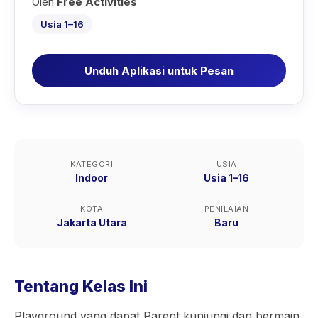
Oleh
Free Activities
Usia 1–16
Unduh Aplikasi untuk Pesan
KATEGORI
USIA
Indoor
Usia 1–16
KOTA
PENILAIAN
Jakarta Utara
Baru
Tentang Kelas Ini
Playground yang dapat Parent kunjungi dan bermain