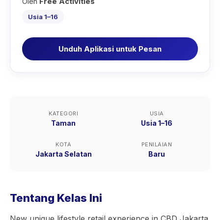
Oleh
Free Activities
Usia 1–16
Unduh Aplikasi untuk Pesan
KATEGORI
USIA
Taman
Usia 1–16
KOTA
PENILAIAN
Jakarta Selatan
Baru
Tentang Kelas Ini
New unique lifestyle retail experience in CBD Jakarta.