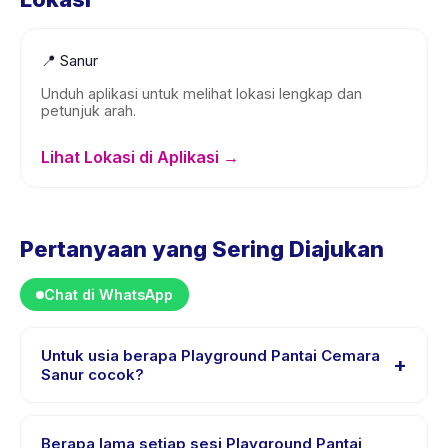
📍
Sanur
Unduh aplikasi untuk melihat lokasi lengkap dan
petunjuk arah.
Lihat Lokasi di Aplikasi →
Pertanyaan yang Sering Diajukan
Chat di WhatsApp
Untuk usia berapa Playground Pantai Cemara
+
Sanur cocok?
Playground Pantai Cemara Sanur dirancang untuk anak
usia 0 sampai 18 tahun. Instruktur menyesuaikan
Berapa lama setiap sesi Playground Pantai