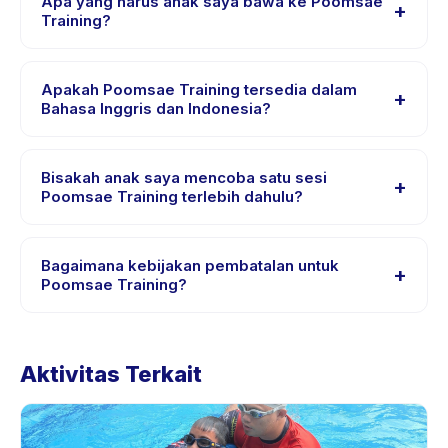
Apa yang harus anak saya bawa ke Poomsae
+
dan petunjuk arah tersedia di aplikasi Happy Kamper
Training?
setelah pemesanan.
Kebutuhan bervariasi, namun umumnya bawa pakaian
nyaman, air minum, dan perlengkapan khusus Poomsae
Apakah Poomsae Training tersedia dalam
+
Training. Penyedia akan mengonfirmasi dalam email
Bahasa Inggris dan Indonesia?
pemesanan.
Sebagian besar kelas menggunakan Bahasa Indonesia.
Beberapa penyedia menawarkan Poomsae Training
Bisakah anak saya mencoba satu sesi
+
dalam Bahasa Inggris, cek halaman detail aktivitas
Poomsae Training terlebih dahulu?
untuk bahasa yang didukung.
Banyak penyedia di Happy Kamper menawarkan opsi
trial atau satu sesi. Cari badge trial pada daftar
Bagaimana kebijakan pembatalan untuk
+
Poomsae Training, atau hubungi penyedia melalui
Poomsae Training?
aplikasi.
Kebijakan pembatalan ditetapkan oleh setiap penyedia.
Kebijakan Poomsae Training tertera pada halaman
Aktivitas Terkait
aktivitas di aplikasi. Kebanyakan penyedia mengizinkan
penjadwalan ulang dengan pemberitahuan
sebelumnya.