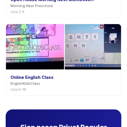
Morning Nest Preschool
Usia 2–5
Online English Class
EnglishKidsClass
Usia 5–18