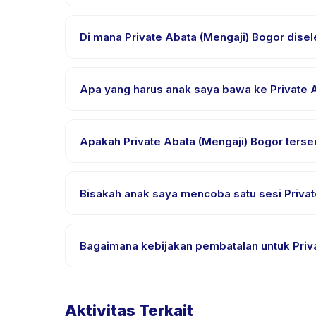
Unduh aplikasi Happy Kamper, temukan Private Abat
segera setelah pembayaran berhasil.
Di mana Private Abata (Mengaji) Bogor dise
Private Abata (Mengaji) Bogor diselenggarakan di 
Kamper setelah pemesanan.
Apa yang harus anak saya bawa ke Private 
Kebutuhan bervariasi, namun umumnya bawa pakaia
email pemesanan.
Apakah Private Abata (Mengaji) Bogor terse
Sebagian besar kelas menggunakan Bahasa Indones
aktivitas untuk bahasa yang didukung.
Bisakah anak saya mencoba satu sesi Privat
Banyak penyedia di Happy Kamper menawarkan opsi t
aplikasi.
Bagaimana kebijakan pembatalan untuk Priv
Kebijakan pembatalan ditetapkan oleh setiap penye
mengizinkan penjadwalan ulang dengan pemberit
Aktivitas Terkait