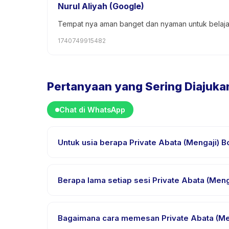
Nurul Aliyah (Google)
Tempat nya aman banget dan nyaman untuk belaja
1740749915482
Pertanyaan yang Sering Diajuka
Chat di WhatsApp
Untuk usia berapa Private Abata (Mengaji) 
Private Abata (Mengaji) Bogor dirancang untuk ana
sehingga setiap anak mendapat tantangan yang se
Berapa lama setiap sesi Private Abata (Meng
Setiap sesi Private Abata (Mengaji) Bogor berlangs
Bagaimana cara memesan Private Abata (Me