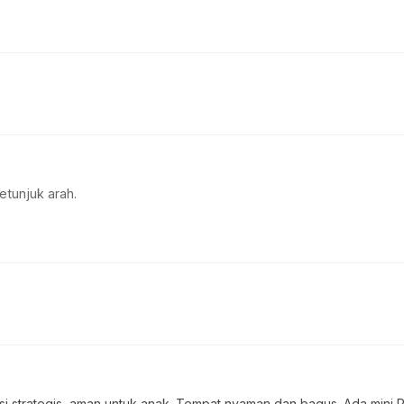
etunjuk arah.
si strategis, aman untuk anak. Tempat nyaman dan bagus. Ada mini 