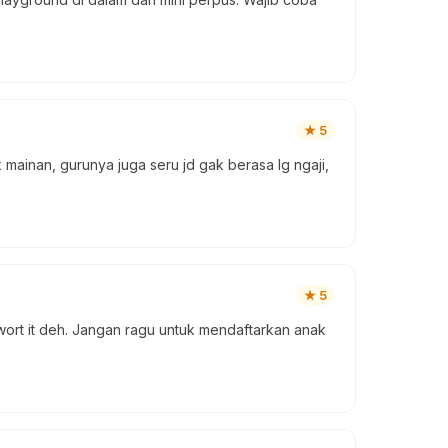
★
5
 mainan, gurunya juga seru jd gak berasa lg ngaji,
★
5
ort it deh. Jangan ragu untuk mendaftarkan anak