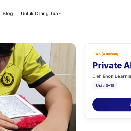
Blog
Untuk Orang Tua
★
5
(
4
ulasan
)
Private A
Oleh
Enon Learni
Usia 3–15