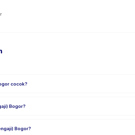
r
n
Bogor cocok?
k usia 3 sampai 15 tahun. Instruktur menyesuaikan program untuk be
suai.
aji) Bogor?
ung sekitar 60 menit. Datang 10 menit lebih awal untuk proses check
ngaji) Bogor?