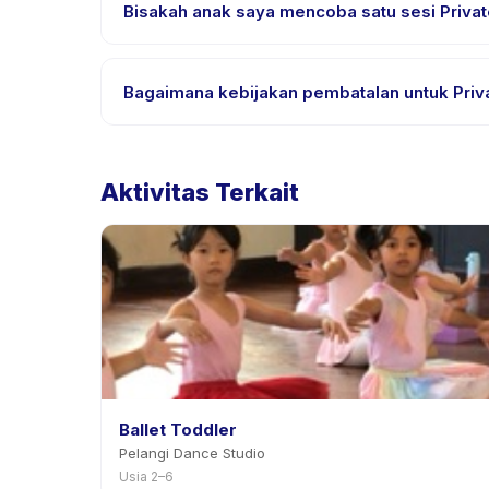
bahasa yang didukung.
Bisakah anak saya mencoba satu sesi Privat
Banyak penyedia di Happy Kamper menawarkan opsi tr
Bagaimana kebijakan pembatalan untuk Priv
Kebijakan pembatalan ditetapkan oleh setiap penye
penjadwalan ulang dengan pemberitahuan sebelu
Aktivitas Terkait
Ballet Toddler
Pelangi Dance Studio
Usia 2–6