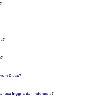
k?
mpai 18 tahun. Instruktur menyesuaikan program untuk berbagai tin
?
 60 menit. Datang 10 menit lebih awal untuk proses check-in yang la
ss?
 Class, pilih tanggal dan paket yang diinginkan, lalu pesan secara
n?
yedia di Bandung. Alamat lengkap, peta, dan petunjuk arah tersedia
Drum Class?
n nyaman, air minum, dan perlengkapan khusus Private Drum Class
ahasa Inggris dan Indonesia?
ia. Beberapa penyedia menawarkan Private Drum Class dalam Bahasa