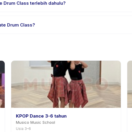
e Drum Class terlebih dahulu?
ial atau satu sesi. Cari badge trial pada daftar Private Drum Class
ate Drum Class?
dia. Kebijakan Private Drum Class tertera pada halaman aktivitas d
mnya.
KPOP Dance 3-6 tahun
Musico Music School
Usia 3–6