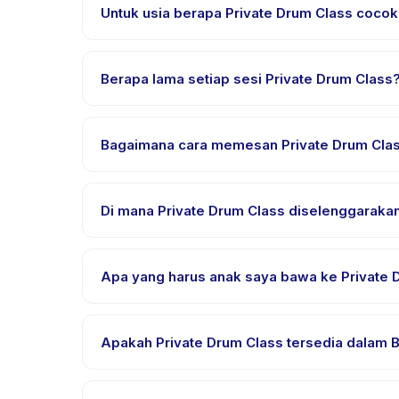
Untuk usia berapa Private Drum Class coco
Private Drum Class dirancang untuk anak usia 0 sa
setiap anak mendapat tantangan yang sesuai.
Berapa lama setiap sesi Private Drum Class
Setiap sesi Private Drum Class berlangsung sekitar
Bagaimana cara memesan Private Drum Cla
Unduh aplikasi Happy Kamper, temukan Private Drum
setelah pembayaran berhasil.
Di mana Private Drum Class diselenggaraka
Private Drum Class diselenggarakan di lokasi pen
Apa yang harus anak saya bawa ke Private 
Kebutuhan bervariasi, namun umumnya bawa pakaia
pemesanan.
Apakah Private Drum Class tersedia dalam B
Sebagian besar kelas menggunakan Bahasa Indones