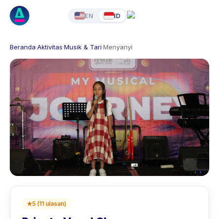
EN
ID
Beranda
·
Aktivitas
·
Musik & Tari
·
Menyanyi
★
5
(
11
ulasan
)