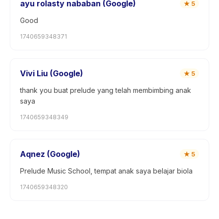
ayu rolasty nababan (Google)
★
5
Good
1740659348371
Vivi Liu (Google)
★
5
thank you buat prelude yang telah membimbing anak
saya
1740659348349
Aqnez (Google)
★
5
Prelude Music School, tempat anak saya belajar biola
1740659348320