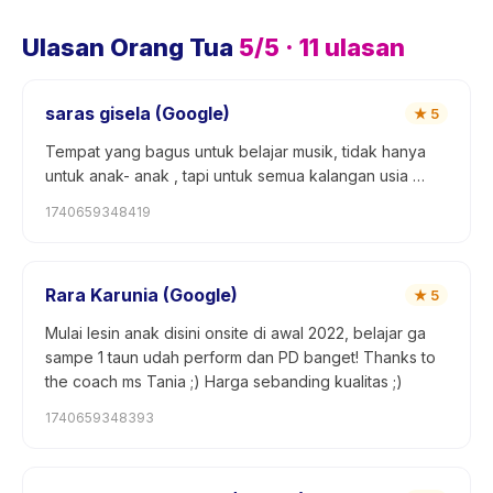
Ulasan Orang Tua
5
/5 ·
11
ulasan
saras gisela (Google)
★
5
Tempat yang bagus untuk belajar musik, tidak hanya
untuk anak- anak , tapi untuk semua kalangan usia …
1740659348419
Rara Karunia (Google)
★
5
Mulai lesin anak disini onsite di awal 2022, belajar ga
sampe 1 taun udah perform dan PD banget! Thanks to
the coach ms Tania ;) Harga sebanding kualitas ;)
1740659348393