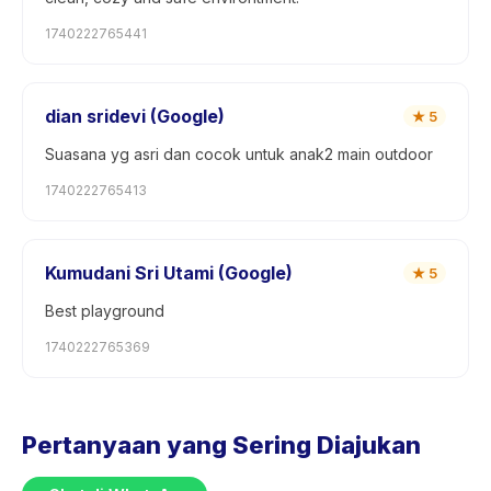
1740222765441
dian sridevi (Google)
★
5
Suasana yg asri dan cocok untuk anak2 main outdoor
1740222765413
Kumudani Sri Utami (Google)
★
5
Best playground
1740222765369
Pertanyaan yang Sering Diajukan