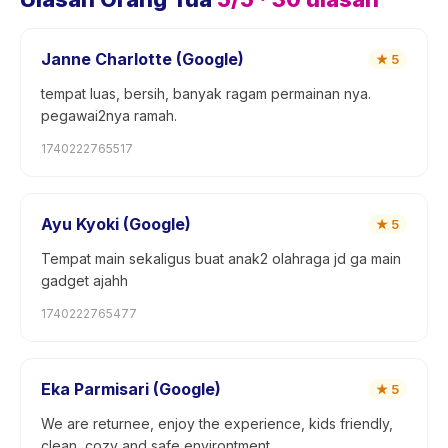
Janne Charlotte (Google)
★
5
tempat luas, bersih, banyak ragam permainan nya.
pegawai2nya ramah.
1740222765517
Ayu Kyoki (Google)
★
5
Tempat main sekaligus buat anak2 olahraga jd ga main
gadget ajahh
1740222765477
Eka Parmisari (Google)
★
5
We are returnee, enjoy the experience, kids friendly,
clean, cozy and safe environtment.