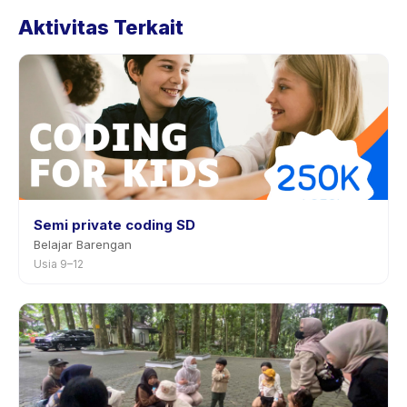
Kebijakan Robotic and Coding Online Class tertera
Aktivitas Terkait
pada halaman aktivitas di aplikasi. Kebanyakan
penyedia mengizinkan penjadwalan ulang dengan
pemberitahuan sebelumnya.
Semi private coding SD
Belajar Barengan
Usia 9–12