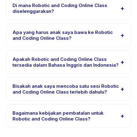
Coding Online Class, pilih tanggal dan paket yang
Di mana Robotic and Coding Online Class
+
diinginkan, lalu pesan secara instan. Anda akan
diselenggarakan?
menerima konfirmasi segera setelah pembayaran
Robotic and Coding Online Class diselenggarakan di
berhasil.
lokasi penyedia di Indonesia. Alamat lengkap, peta,
Apa yang harus anak saya bawa ke Robotic
+
dan petunjuk arah tersedia di aplikasi Happy Kamper
and Coding Online Class?
setelah pemesanan.
Kebutuhan bervariasi, namun umumnya bawa pakaian
nyaman, air minum, dan perlengkapan khusus Robotic
Apakah Robotic and Coding Online Class
+
and Coding Online Class. Penyedia akan
tersedia dalam Bahasa Inggris dan Indonesia?
mengonfirmasi dalam email pemesanan.
Sebagian besar kelas menggunakan Bahasa Indonesia.
Beberapa penyedia menawarkan Robotic and Coding
Bisakah anak saya mencoba satu sesi Robotic
+
Online Class dalam Bahasa Inggris, cek halaman detail
and Coding Online Class terlebih dahulu?
aktivitas untuk bahasa yang didukung.
Banyak penyedia di Happy Kamper menawarkan opsi
trial atau satu sesi. Cari badge trial pada daftar Robotic
Bagaimana kebijakan pembatalan untuk
+
and Coding Online Class, atau hubungi penyedia
Robotic and Coding Online Class?
melalui aplikasi.
Kebijakan pembatalan ditetapkan oleh setiap penyedia.