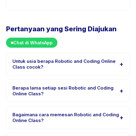
Pertanyaan yang Sering Diajukan
Chat di WhatsApp
Untuk usia berapa Robotic and Coding Online
+
Class cocok?
Robotic and Coding Online Class dirancang untuk anak
usia 3 sampai 12 tahun. Instruktur menyesuaikan
Berapa lama setiap sesi Robotic and Coding
+
program untuk berbagai tingkat kemampuan dalam
Online Class?
rentang usia ini sehingga setiap anak mendapat
Setiap sesi Robotic and Coding Online Class
tantangan yang sesuai.
berlangsung sekitar 60 menit. Datang 10 menit lebih
Bagaimana cara memesan Robotic and Coding
+
awal untuk proses check-in yang lancar.
Online Class?
Unduh aplikasi Happy Kamper, temukan Robotic and