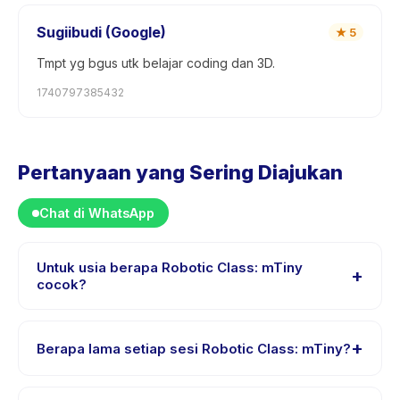
Sugiibudi (Google)
★
5
Tmpt yg bgus utk belajar coding dan 3D.
1740797385432
Pertanyaan yang Sering Diajukan
Chat di WhatsApp
Untuk usia berapa Robotic Class: mTiny
+
cocok?
Robotic Class: mTiny dirancang untuk anak usia 4
sampai 6 tahun. Instruktur menyesuaikan program untuk
+
Berapa lama setiap sesi Robotic Class: mTiny?
berbagai tingkat kemampuan dalam rentang usia ini
sehingga setiap anak mendapat tantangan yang sesuai.
Setiap sesi Robotic Class: mTiny berlangsung sekitar