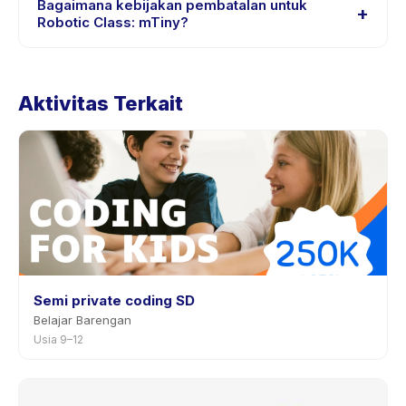
Bagaimana kebijakan pembatalan untuk
+
Class: mTiny, atau hubungi penyedia melalui aplikasi.
Robotic Class: mTiny?
Kebijakan pembatalan ditetapkan oleh setiap penyedia.
Kebijakan Robotic Class: mTiny tertera pada halaman
Aktivitas Terkait
aktivitas di aplikasi. Kebanyakan penyedia mengizinkan
penjadwalan ulang dengan pemberitahuan
sebelumnya.
Semi private coding SD
Belajar Barengan
Usia 9–12