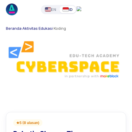
EN
ID
Beranda
·
Aktivitas
·
Edukasi
·
Koding
★
5
(
8
ulasan
)